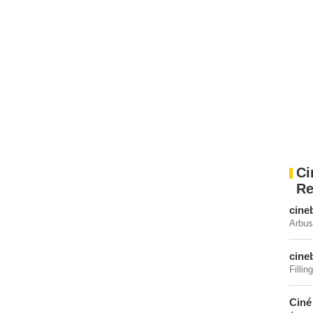
Ci
Re
cine
Arbus
cine
Fillin
Ciné