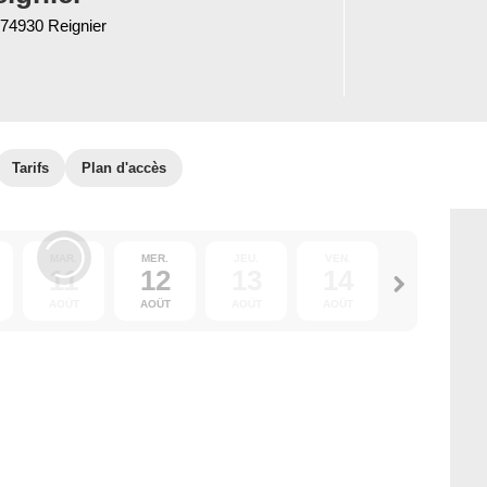
 74930 Reignier
Tarifs
Plan d'accès
MAR.
MER.
JEU.
VEN.
SAM.
11
12
13
14
15
AOÛT
AOÛT
AOÛT
AOÛT
AOÛT