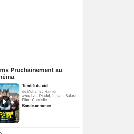
lms Prochainement au
néma
Tombé du ciel
de Mohamed Hamidi
avec Ilyes Djadel, Josiane Balasko
Film - Comédie
Bande-annonce
ny