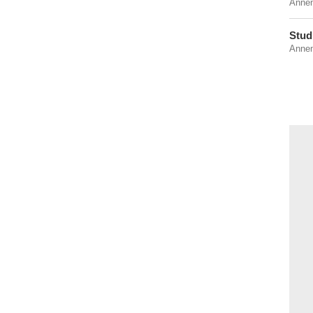
Anne
Stud
Anne