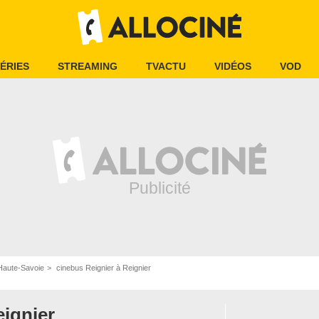
ÉRIES
STREAMING
TVACTU
VIDÉOS
VOD
Haute-Savoie
cinebus Reignier à Reignier
ignier