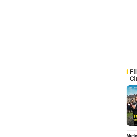
Fi
Ci
Muti