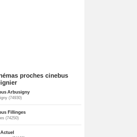
némas proches cinebus
ignier
bus Arbusigny
igny (74930)
bus Fillinges
ges (74250)
 Actuel