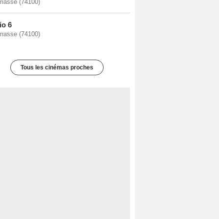
masse (74100)
io 6
masse (74100)
Tous les cinémas proches