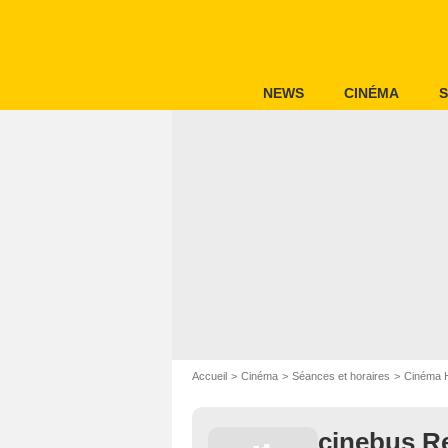
NEWS
CINÉMA
S
Accueil
Cinéma
Séances et horaires
Cinéma 
cinebus Re