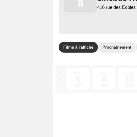
416 rue des Ecoles
Films à l'affiche
Prochainement
SAM.
DIM.
LUN.
8
9
10
AOÛT
AOÛT
AOÛT