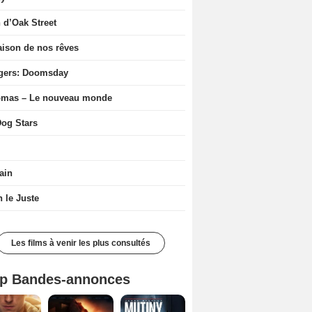
n d’Oak Street
ison de nos rêves
gers: Doomsday
ômas – Le nouveau monde
og Stars
ain
n le Juste
Les films à venir les plus consultés
p Bandes-annonces
Spider-Man: Brand New Day Bande-annonce VO STFR
L'Odyssée Bande-annonce VO STFR
Mutiny Bande-annonce VO STFR