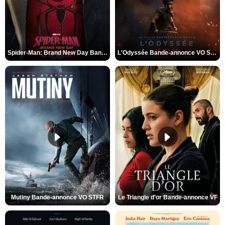
Spider-Man: Brand New Day Bande-annonce VO STFR
L'Odyssée Bande-annonce VO STFR
Mutiny Bande-annonce VO STFR
Le Triangle d'or Bande-annonce VF