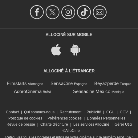
ALLOCINÉ SUR MOBILE
ALLOCINÉ À L'ÉTRANGER
Filmstarts
SensaCine
Beyazperde
Allemagne
Espagne
Turquie
AdoroCinema
Sensacine México
Brésil
Mexique
Contact
|
Qui sommes-nous
|
Recrutement
|
Publicité
|
CGU
|
CGV
|
Politique de cookies
|
Préférences cookies
|
Données Personnelles
|
Revue de presse
|
Charte d'écriture
|
Les services AlloCiné
|
Gérer Utiq
|
©AlloCiné
Retrouvez tous les horaires et infos de votre cinéma sur le numéro AlloCiné :