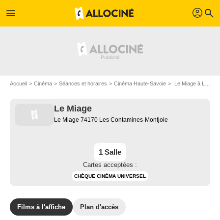
profil
menu
search
Accueil
Cinéma
Séances et horaires
Cinéma Haute-Savoie
Le Miage à Les Contamines-Montjoie
Le Miage
Le Miage 74170 Les Contamines-Montjoie
1 Salle
Cartes acceptées :
CHÈQUE CINÉMA UNIVERSEL
Films à l'affiche
Plan d'accès