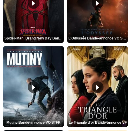
Spider-Man: Brand New Day Bande-annonce VO STFR
L'Odyssée Bande-annonce VO STFR
Mutiny Bande-annonce VO STFR
Le Triangle d'or Bande-annonce VF