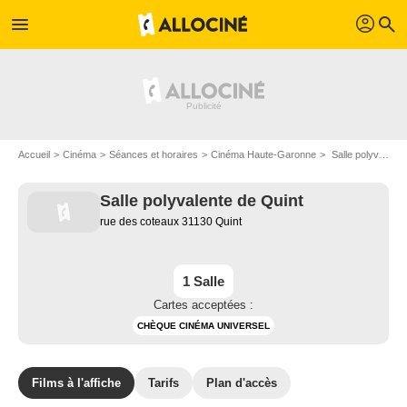
profil
menu
search
Accueil
Cinéma
Séances et horaires
Cinéma Haute-Garonne
Salle polyvalente de Quint à Quint
Salle polyvalente de Quint
rue des coteaux 31130 Quint
1 Salle
Cartes acceptées :
CHÈQUE CINÉMA UNIVERSEL
Films à l'affiche
Tarifs
Plan d'accès