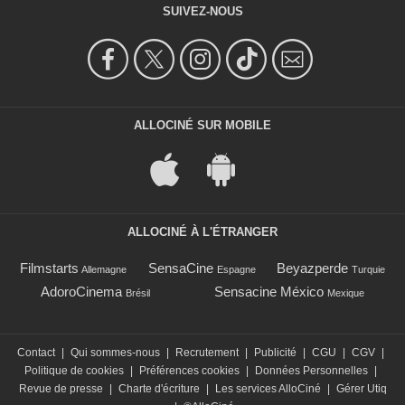
SUIVEZ-NOUS
ALLOCINÉ SUR MOBILE
ALLOCINÉ À L'ÉTRANGER
Filmstarts
SensaCine
Beyazperde
Allemagne
Espagne
Turquie
AdoroCinema
Sensacine México
Brésil
Mexique
Contact
|
Qui sommes-nous
|
Recrutement
|
Publicité
|
CGU
|
CGV
|
Politique de cookies
|
Préférences cookies
|
Données Personnelles
|
Revue de presse
|
Charte d'écriture
|
Les services AlloCiné
|
Gérer Utiq