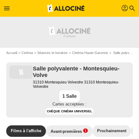
profil
menu
search
Accueil
Cinéma
Séances et horaires
Cinéma Haute-Garonne
Salle polyvalente - Montesquieu-Volve à Montesquieu-Volvestre
Salle polyvalente - Montesquieu-
Volve
31310 Montesquieu Volvestre 31310 Montesquieu-
Volvestre
1 Salle
Cartes acceptées :
CHÈQUE CINÉMA UNIVERSEL
Films à l'affiche
Prochainement
P
Avant-premières
1