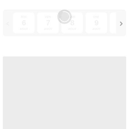
JEU.
VEN.
SAM.
DIM.
LUN.
6
7
8
9
10
AOÛT
AOÛT
AOÛT
AOÛT
AOÛT