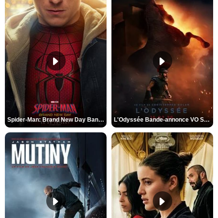
Spider-Man: Brand New Day Bande-annonce VO STFR
L'Odyssée Bande-annonce VO STFR