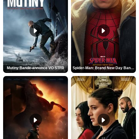
Mutiny Bande-annonce VO STFR
Spider-Man: Brand New Day Bande-annonce VO STFR