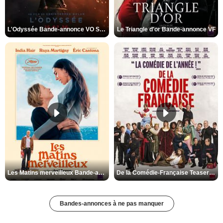
L'Odyssée Bande-annonce VO STFR
Le Triangle d'or Bande-annonce VF
Les Matins merveilleux Bande-annonce VF
De la Comédie-Française Teaser VF
Bandes-annonces à ne pas manquer