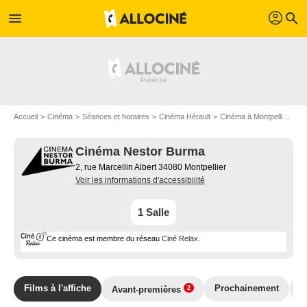
profil
menu
search
Accueil
Cinéma
Séances et horaires
Cinéma Hérault
Cinéma à Montpellier
Ci
Cinéma Nestor Burma
2, rue Marcellin Albert 34080 Montpellier
Voir les informations d'accessibilité
1 Salle
Ce cinéma est membre du réseau
Ciné Relax
.
Films à l'affiche
Prochainement
T
Avant-premières
2