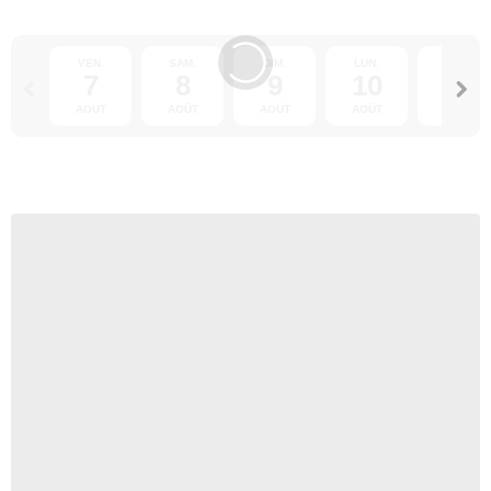
VEN.
SAM.
DIM.
LUN.
MAR.
7
8
9
10
11
AOÛT
AOÛT
AOÛT
AOÛT
AOÛT