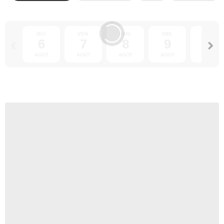
JEU.
VEN.
SAM.
DIM.
LUN.
6
7
8
9
10
AOÛT
AOÛT
AOÛT
AOÛT
AOÛT