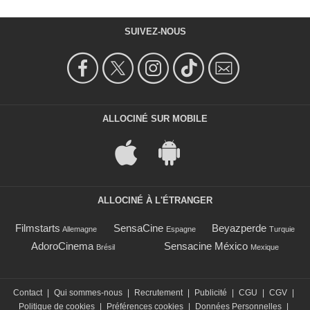
SUIVEZ-NOUS
ALLOCINÉ SUR MOBILE
ALLOCINÉ À L'ÉTRANGER
Filmstarts
SensaCine
Beyazperde
Allemagne
Espagne
Turquie
AdoroCinema
Sensacine México
Brésil
Mexique
Contact
|
Qui sommes-nous
|
Recrutement
|
Publicité
|
CGU
|
CGV
|
Politique de cookies
|
Préférences cookies
|
Données Personnelles
|