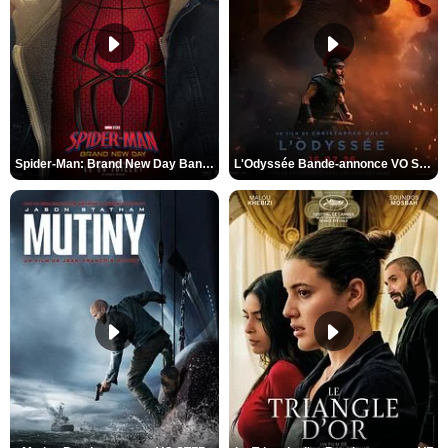
Spider-Man: Brand New Day Bande-annonce VO STFR
L'Odyssée Bande-annonce VO STFR