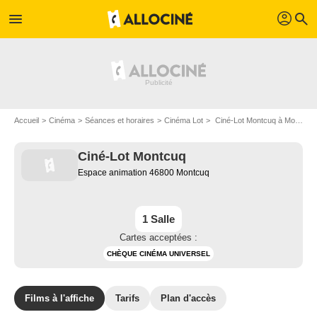
profil
menu
search
Accueil
Cinéma
Séances et horaires
Cinéma Lot
Ciné-Lot Montcuq à Montcuq
Ciné-Lot Montcuq
Espace animation 46800 Montcuq
1 Salle
Cartes acceptées :
CHÈQUE CINÉMA UNIVERSEL
Films à l'affiche
Tarifs
Plan d'accès