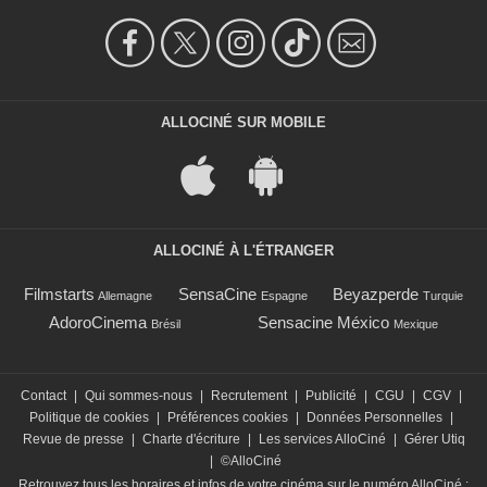
ALLOCINÉ SUR MOBILE
ALLOCINÉ À L'ÉTRANGER
Filmstarts
SensaCine
Beyazperde
Allemagne
Espagne
Turquie
AdoroCinema
Sensacine México
Brésil
Mexique
Contact
|
Qui sommes-nous
|
Recrutement
|
Publicité
|
CGU
|
CGV
|
Politique de cookies
|
Préférences cookies
|
Données Personnelles
|
Revue de presse
|
Charte d'écriture
|
Les services AlloCiné
|
Gérer Utiq
|
©AlloCiné
Retrouvez tous les horaires et infos de votre cinéma sur le numéro AlloCiné :