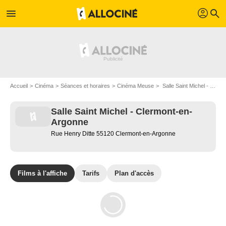
profil
menu
search
Accueil
Cinéma
Séances et horaires
Cinéma Meuse
Salle Saint Michel - Clermont-en-Argonne à Clermont-en-Argonne
Salle Saint Michel - Clermont-en-
Argonne
Rue Henry Ditte 55120 Clermont-en-Argonne
Films à l'affiche
Tarifs
Plan d'accès