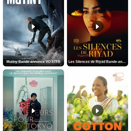
Mutiny Bande-annonce VO STFR
Les Silences de Riyad Bande-annonce VO STFR