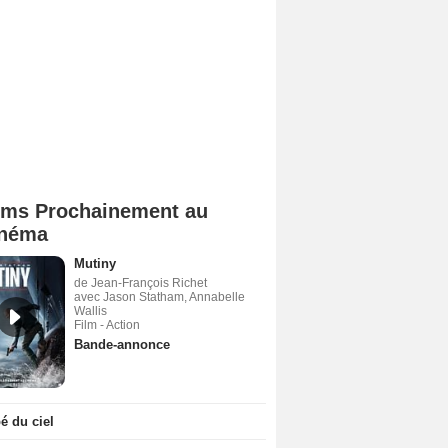
lms Prochainement au
néma
Mutiny
de Jean-François Richet
avec Jason Statham, Annabelle
Wallis
Film - Action
Bande-annonce
 du ciel