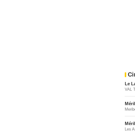
Ci
Le L
VAL 
Méri
Merib
Méri
Les A