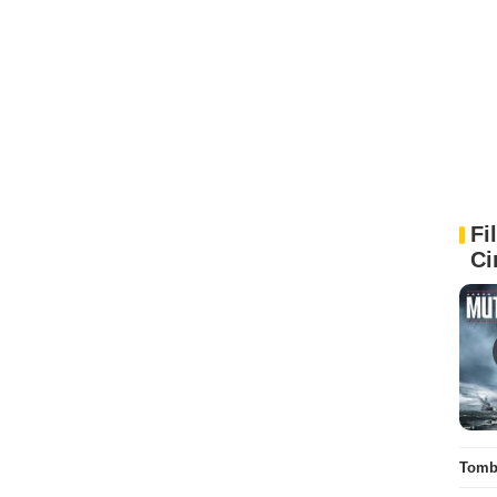
Fi
Ci
Tombé