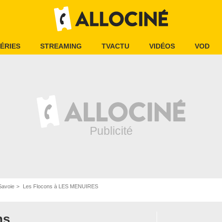
ÉRIES
STREAMING
TVACTU
VIDÉOS
VOD
Savoie
Les Flocons à LES MENUIRES
ns