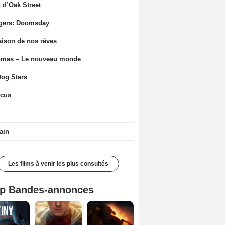
n d’Oak Street
gers: Doomsday
ison de nos rêves
ômas – Le nouveau monde
og Stars
icus
ain
Les films à venir les plus consultés
p Bandes-annonces
Mutiny Bande-annonce VO STFR
Spider-Man: Brand New Day Bande-annonce VO STFR
L'Odyssée Bande-annonce VO STFR