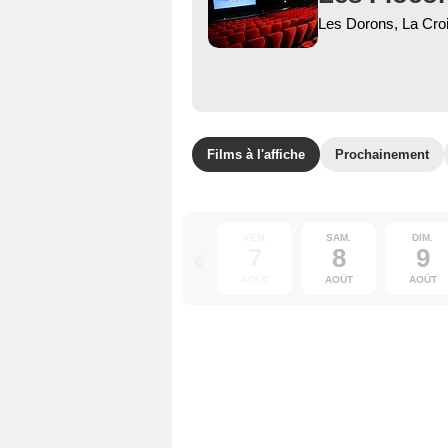
Les Dorons, La Cr
Films à l'affiche
Prochainement
VEN.
SAM.
DIM.
7
8
9
AOÛT
AOÛT
AOÛT