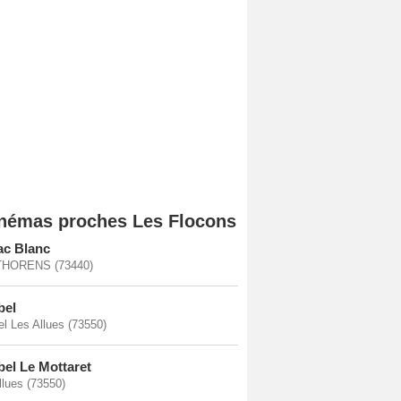
némas proches Les Flocons
ac Blanc
THORENS (73440)
bel
el Les Allues (73550)
bel Le Mottaret
llues (73550)