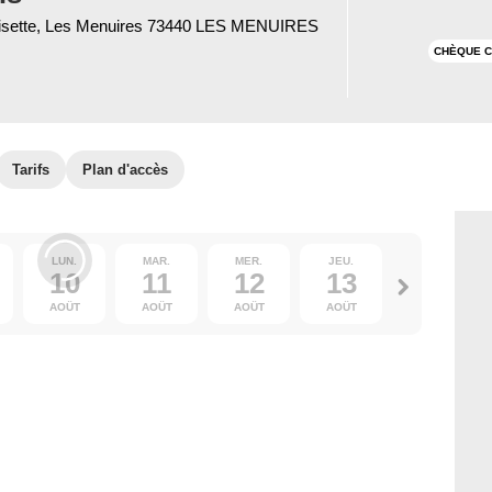
oisette, Les Menuires 73440 LES MENUIRES
CHÈQUE C
Tarifs
Plan d'accès
LUN.
MAR.
MER.
JEU.
VEN.
10
11
12
13
14
AOÛT
AOÛT
AOÛT
AOÛT
AOÛT