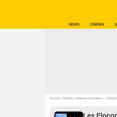
NEWS
CINÉMA
S
Accueil
Cinéma
Séances et horaires
Cinéma 
Les Floco