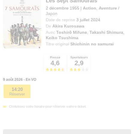
Les Sept Samouraïs
2 décembre 1955
|
Action
,
Aventure
/
Japon
Date de reprise
3 juillet 2024
De
Akira Kurosawa
Avec
Toshirô Mifune
,
Takashi Shimura
,
Keiko Tsushima
Titre original
Shichinin no samurai
Presse
Spectateurs
4,6
2,9
9 août 2026 - En VO
14:20
Réserver
Choisissez votre horaire pour réserver votre e-ticket.