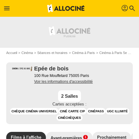
profil
menu
search
Accueil
Cinéma
Séances et horaires
Cinéma à Paris
Cinéma à Paris 5e arrondissement
Epée de bois
100 Rue Mouffetard 75005 Paris
Voir les informations d'accessibilité
2 Salles
Cartes acceptées :
CHÈQUE CINÉMA UNIVERSEL
CINÉ CARTE CIP
CINÉPASS
UGC ILLIMITÉ
CINÉCHÈQUES
Films à l'affiche
Prochainement
E
Avant-premières
1