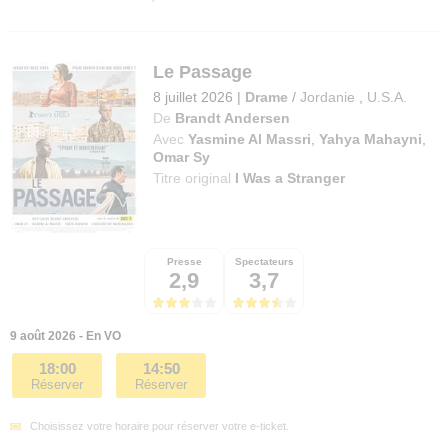
Le Passage
8 juillet 2026
|
Drame
/
Jordanie
,
U.S.A.
De
Brandt Andersen
Avec
Yasmine Al Massri
,
Yahya Mahayni
,
Omar Sy
Titre original
I Was a Stranger
Presse
Spectateurs
2,9
3,7
9 août 2026 - En VO
18:00
14:50
Réserver
Réserver
Choisissez votre horaire pour réserver votre e-ticket.