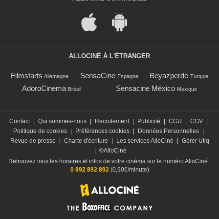
ALLOCINÉ À L'ÉTRANGER
Filmstarts
SensaCine
Beyazperde
Allemagne
Espagne
Turquie
AdoroCinema
Sensacine México
Brésil
Mexique
Contact
|
Qui sommes-nous
|
Recrutement
|
Publicité
|
CGU
|
CGV
|
Politique de cookies
|
Préférences cookies
|
Données Personnelles
|
Revue de presse
|
Charte d'écriture
|
Les services AlloCiné
|
Gérer Utiq
|
©AlloCiné
Retrouvez tous les horaires et infos de votre cinéma sur le numéro AlloCiné :
0 892 892 892
(0,90€/minute)