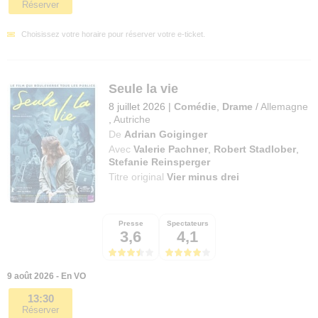
Réserver
Choisissez votre horaire pour réserver votre e-ticket.
Seule la vie
8 juillet 2026
|
Comédie
,
Drame
/
Allemagne
,
Autriche
De
Adrian Goiginger
Avec
Valerie Pachner
,
Robert Stadlober
,
Stefanie Reinsperger
Titre original
Vier minus drei
Presse
Spectateurs
3,6
4,1
9 août 2026 - En VO
13:30
Réserver