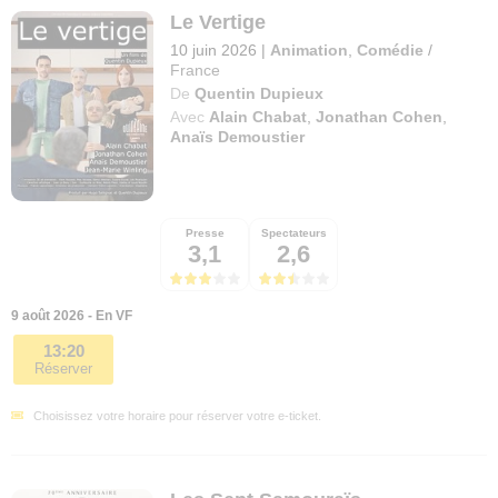
Le Vertige
10 juin 2026
|
Animation
,
Comédie
/
France
De
Quentin Dupieux
Avec
Alain Chabat
,
Jonathan Cohen
,
Anaïs Demoustier
Presse
Spectateurs
3,1
2,6
9 août 2026 - En VF
13:20
Réserver
Choisissez votre horaire pour réserver votre e-ticket.