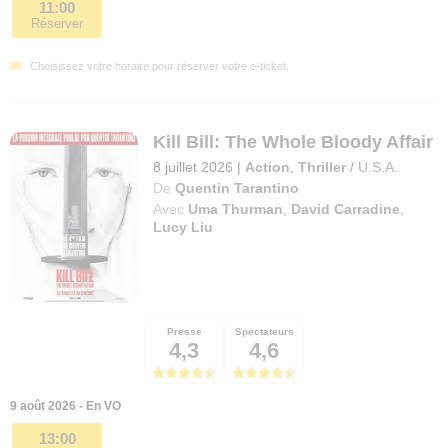
11:00
Réserver
Choisissez votre horaire pour réserver votre e-ticket.
Kill Bill: The Whole Bloody Affair
8 juillet 2026
|
Action
,
Thriller
/
U.S.A.
De
Quentin Tarantino
Avec
Uma Thurman
,
David Carradine
,
Lucy Liu
Presse
Spectateurs
4,3
4,6
9 août 2026 - En VO
13:00