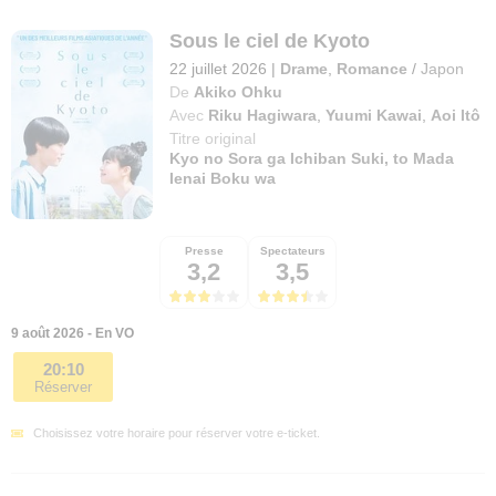
Sous le ciel de Kyoto
22 juillet 2026
|
Drame
,
Romance
/
Japon
De
Akiko Ohku
Avec
Riku Hagiwara
,
Yuumi Kawai
,
Aoi Itô
Titre original
Kyo no Sora ga Ichiban Suki, to Mada
Ienai Boku wa
Presse
Spectateurs
3,2
3,5
9 août 2026 - En VO
20:10
Réserver
Choisissez votre horaire pour réserver votre e-ticket.