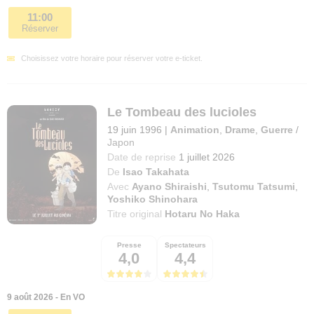
11:00
Réserver
Choisissez votre horaire pour réserver votre e-ticket.
Le Tombeau des lucioles
19 juin 1996
|
Animation
,
Drame
,
Guerre
/
Japon
Date de reprise
1 juillet 2026
De
Isao Takahata
Avec
Ayano Shiraishi
,
Tsutomu Tatsumi
,
Yoshiko Shinohara
Titre original
Hotaru No Haka
Presse
Spectateurs
4,0
4,4
9 août 2026 - En VO