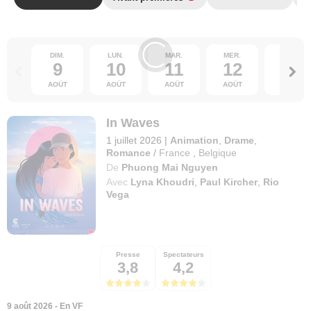
DIM.
LUN.
MAR.
MER.
JEU.
9
10
11
12
13
AOÛT
AOÛT
AOÛT
AOÛT
AOÛT
In Waves
1 juillet 2026
|
Animation
,
Drame
,
Romance
/
France
,
Belgique
De
Phuong Mai Nguyen
Avec
Lyna Khoudri
,
Paul Kircher
,
Rio
Vega
Presse
Spectateurs
3,8
4,2
9 août 2026 - En VF