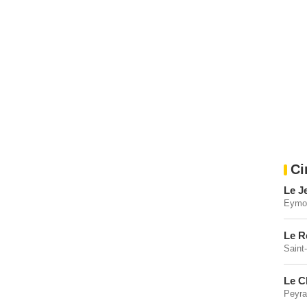
Ci
Le J
Eymou
Le R
Saint
Le C
Peyra