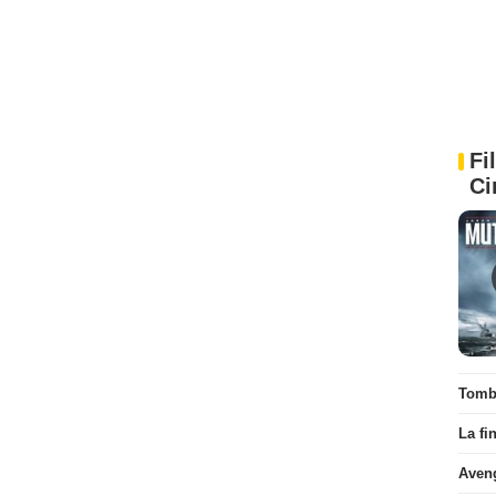
Fi
Ci
Tombé
La fi
Aven