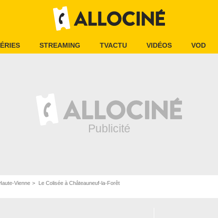
ÉRIES
STREAMING
TVACTU
VIDÉOS
VOD
Haute-Vienne
Le Colisée à Châteauneuf-la-Forêt