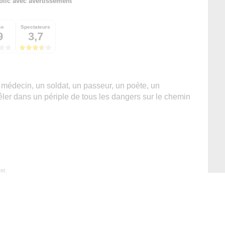
blic avec avertissement
se
Spectateurs
9
3,7
médecin, un soldat, un passeur, un poète, un
êler dans un périple de tous les dangers sur le chemin
et.