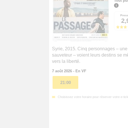
Tout pu
Pres
2,
Syrie, 2015. Cinq personnages – une 
sauveteur – voient leurs destins se m
vers la liberté.
7 août 2026 - En VF
21:00
Choisissez votre horaire pour réserver votre e-tick