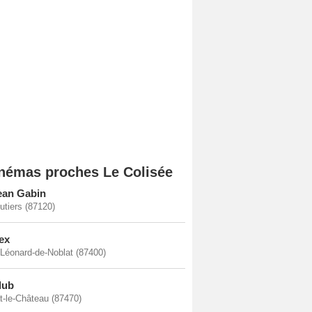
némas proches Le Colisée
ean Gabin
tiers (87120)
ex
-Léonard-de-Noblat (87400)
lub
t-le-Château (87470)