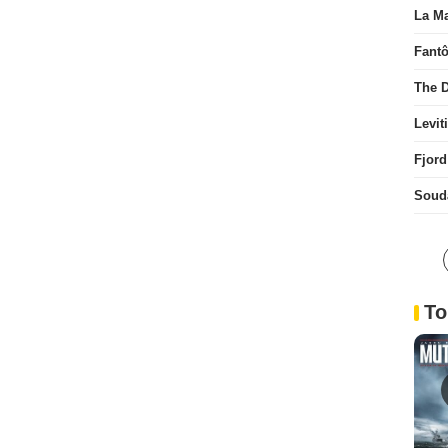
La Ma
Fant
The D
Levit
Fjord
Soud
To