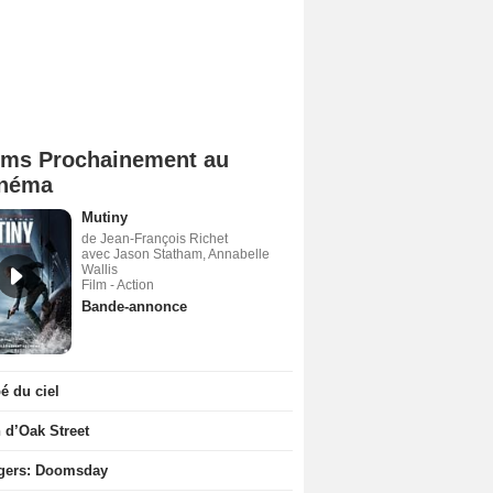
lms Prochainement au
néma
Mutiny
de Jean-François Richet
avec Jason Statham, Annabelle
Wallis
Film - Action
Bande-annonce
 du ciel
n d’Oak Street
gers: Doomsday