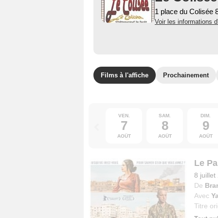
1 place du Colisée 
Voir les informations d
Films à l'affiche
Prochainement
VEN.
SAM.
DIM.
7
8
9
AOÛT
AOÛT
AOÛT
Le Pa
8 juille
De
Bra
Avec
Ya
Titre or