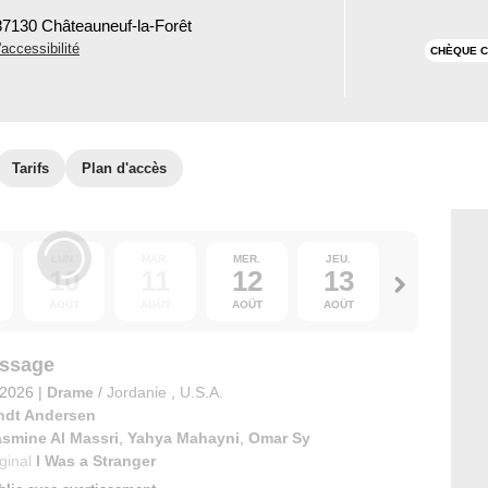
87130 Châteauneuf-la-Forêt
'accessibilité
CHÈQUE C
Tarifs
Plan d'accès
LUN.
MAR.
MER.
JEU.
VEN.
10
11
12
13
14
AOÛT
AOÛT
AOÛT
AOÛT
AOÛT
ssage
t 2026
|
Drame
/
Jordanie
,
U.S.A.
ndt Andersen
smine Al Massri
,
Yahya Mahayni
,
Omar Sy
iginal
I Was a Stranger