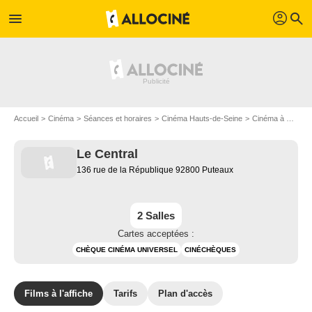
profil
menu
search
Accueil
Cinéma
Séances et horaires
Cinéma Hauts-de-Seine
Cinéma à Puteaux
Le Central
136 rue de la République 92800 Puteaux
2 Salles
Cartes acceptées :
CHÈQUE CINÉMA UNIVERSEL
CINÉCHÈQUES
Films à l'affiche
Tarifs
Plan d'accès