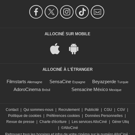
ALLOCINÉ SUR MOBILE
ALLOCINÉ À L'ÉTRANGER
Filmstarts
SensaCine
Beyazperde
Allemagne
Espagne
Turquie
AdoroCinema
Sensacine México
Brésil
Mexique
Contact
|
Qui sommes-nous
|
Recrutement
|
Publicité
|
CGU
|
CGV
|
Politique de cookies
|
Préférences cookies
|
Données Personnelles
|
Revue de presse
|
Charte d'écriture
|
Les services AlloCiné
|
Gérer Utiq
|
©AlloCiné
Retrouvez tous les horaires et infos de votre cinéma sur le numéro AlloCiné :