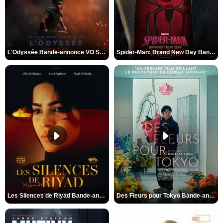
L'Odyssée Bande-annonce VO STFR
Spider-Man: Brand New Day Bande-annonce VO STFR
Les Silences de Riyad Bande-annonce VO STFR
Des Fleurs pour Tokyo Bande-annonce VO STFR