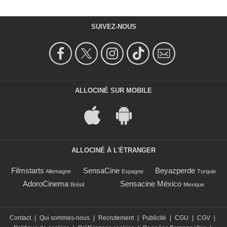
SUIVEZ-NOUS
ALLOCINÉ SUR MOBILE
ALLOCINÉ À L'ÉTRANGER
Filmstarts
SensaCine
Beyazperde
Allemagne
Espagne
Turquie
AdoroCinema
Sensacine México
Brésil
Mexique
Contact
|
Qui sommes-nous
|
Recrutement
|
Publicité
|
CGU
|
CGV
|