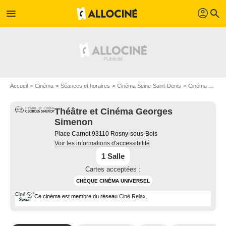
profil
menu
search
Accueil
Cinéma
Séances et horaires
Cinéma Seine-Saint-Denis
Cinéma à Rosny-sous-Bois
Théâtre et Cinéma Georges
Simenon
Place Carnot 93110 Rosny-sous-Bois
Voir les informations d'accessibilité
1 Salle
Cartes acceptées :
CHÈQUE CINÉMA UNIVERSEL
Ce cinéma est membre du réseau
Ciné Relax
.