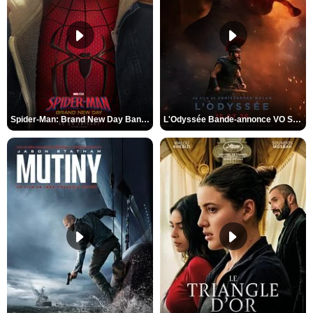
Spider-Man: Brand New Day Bande-annonce VO STFR
L'Odyssée Bande-annonce VO STFR