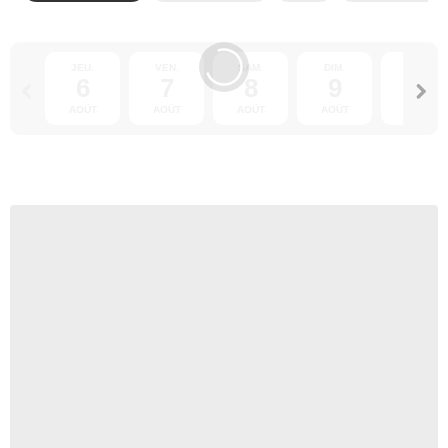
JEU.
VEN.
SAM.
DIM.
LUN.
6
7
8
9
10
AOÛT
AOÛT
AOÛT
AOÛT
AOÛT