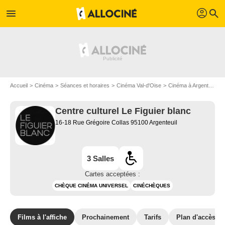
profil
menu
search
Accueil
Cinéma
Séances et horaires
Cinéma Val-d'Oise
Cinéma à Argenteuil
Centre culturel Le Figuier blanc
16-18 Rue Grégoire Collas 95100 Argenteuil
3 Salles
Cartes acceptées :
CHÈQUE CINÉMA UNIVERSEL
CINÉCHÈQUES
Films à l'affiche
Prochainement
Tarifs
Plan d'accès