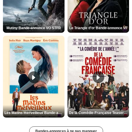
Mutiny Bande-annonce VO STFR
Le Triangle d'or Bande-annonce VF
Les Matins merveilleux Bande-annonce VF
De la Comédie-Française Teaser VF
Bandes-annonces à ne pas manquer