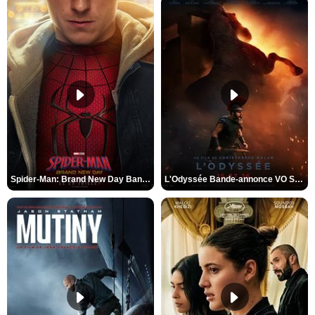
Spider-Man: Brand New Day Bande-annonce VO STFR
L'Odyssée Bande-annonce VO STFR