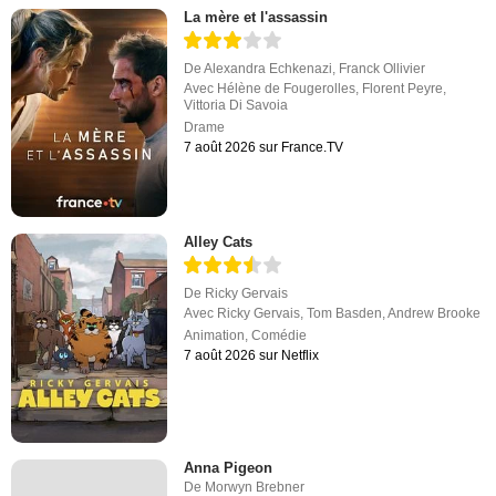
La mère et l'assassin
De
Alexandra Echkenazi
,
Franck Ollivier
Avec
Hélène de Fougerolles
,
Florent Peyre
,
Vittoria Di Savoia
Drame
7 août 2026 sur France.TV
Alley Cats
De
Ricky Gervais
Avec
Ricky Gervais
,
Tom Basden
,
Andrew Brooke
Animation
,
Comédie
7 août 2026 sur Netflix
Anna Pigeon
De
Morwyn Brebner