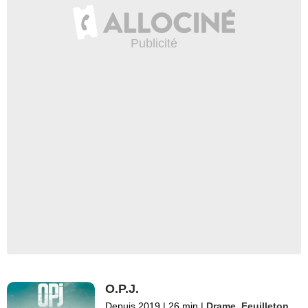
O.P.J.
Depuis 2019
|
26 min
|
Drame
,
Feuilleton