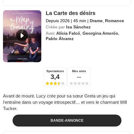
La Carte des désirs
Depuis 2026
|
45 min
|
Drame
,
Romance
Créée par
Isa Sánchez
Avec
Alícia Falcó
,
Georgina Amorós
,
Pablo Álvarez
Spectateurs
Mes amis
3,4
--
Avant de mourir, Lucy crée pour sa sœur Greta un jeu qui
l'entraîne dans un voyage introspectif… et vers le charmant Will
Tucker.
BANDE-ANNONCE