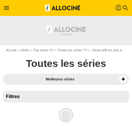
profil
menu
search
Accueil
Séries
Top séries TV
Toutes les séries TV
Séries télé les plus populaires - Page 2
Toutes les séries
Meilleures séries
Filtres