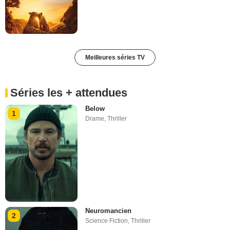
Meilleures séries TV
Séries les + attendues
Below
1
Drame
,
Thriller
Neuromancien
2
Science Fiction
,
Thriller