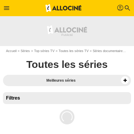
profil
menu
search
Accueil
Séries
Top séries TV
Toutes les séries TV
Séries documentaire
Séri
Toutes les séries
Meilleures séries
Filtres