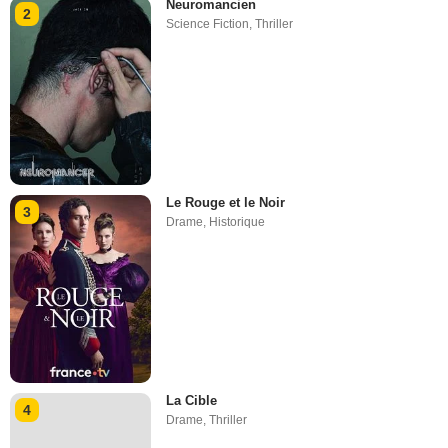
Neuromancien
2
Science Fiction
,
Thriller
Le Rouge et le Noir
3
Drame
,
Historique
La Cible
4
Drame
,
Thriller