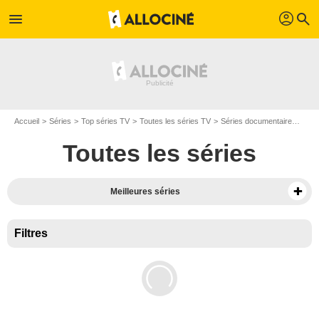
profil
menu
search
Accueil
Séries
Top séries TV
Toutes les séries TV
Séries documentaire
Séri
Toutes les séries
Meilleures séries
Filtres