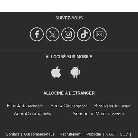
SUIVEZ-NOUS
ALLOCINÉ SUR MOBILE
ALLOCINÉ À L'ÉTRANGER
Filmstarts
SensaCine
Beyazperde
Allemagne
Espagne
Turquie
AdoroCinema
Sensacine México
Brésil
Mexique
Contact
|
Qui sommes-nous
|
Recrutement
|
Publicité
|
CGU
|
CGV
|