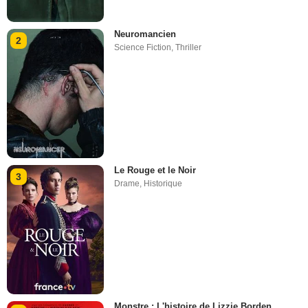
Neuromancien
2
Science Fiction
,
Thriller
Le Rouge et le Noir
3
Drame
,
Historique
Monstre : L'histoire de Lizzie Borden