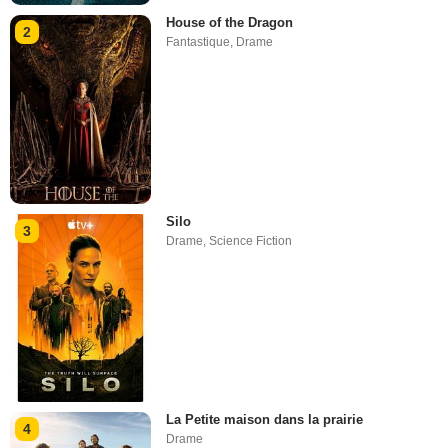
House of the Dragon
2
Fantastique
,
Drame
Silo
3
Drame
,
Science Fiction
La Petite maison dans la prairie
4
Drame