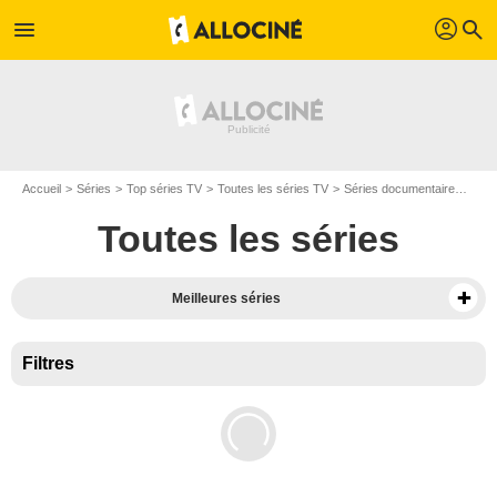
profil
menu
search
Accueil
Séries
Top séries TV
Toutes les séries TV
Séries documentaire
Séri
Toutes les séries
Meilleures séries
Filtres