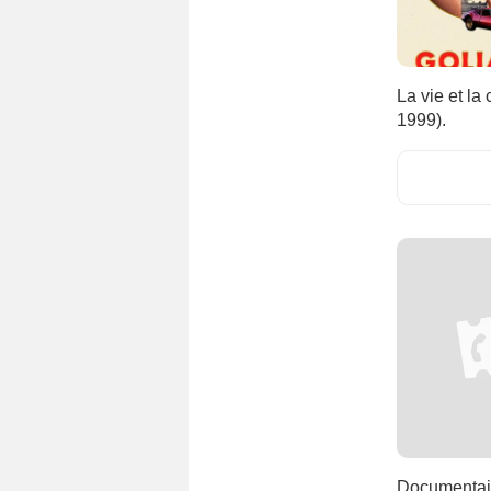
La vie et l
1999).
Documentair