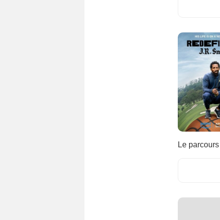
Danemark
(1)
Emirats Arabes Unis
(1)
Espagne
(39)
Finlande
(1)
Grande-Bretagne
(198)
Inde
(13)
Israël
(3)
Italie
(10)
Japon
(7)
Mexique
(14)
Le parcours 
Nigéria
(1)
Norvège
(4)
Nouvelle-Zélande
(2)
Pays-Bas
(3)
Philippines
(1)
Singapour
(2)