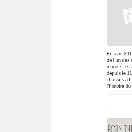
Slovénie
(1)
Suisse
(1)
Suède
(3)
Taïwan
(1)
Thaïlande
(1)
Turquie
(2)
En avril 201
Ukraine
(1)
de l’un des 
monde. Il s’
depuis le 11
chasses à l
l’histoire du