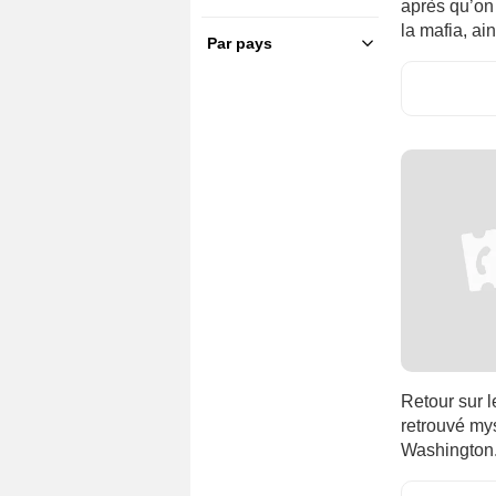
après qu’on 
la mafia, ai
Par pays
France
(267)
U.S.A.
(912)
Afrique du Sud
(4)
Allemagne
(43)
Argentine
(11)
Australie
(13)
Belgique
(9)
Bolivie
(1)
Brésil
(10)
Canada
(15)
Chili
(1)
Retour sur 
Colombie
(3)
retrouvé my
Corée du Sud
(13)
Washington
Croatie
(1)