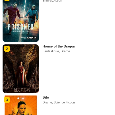
Thriller
,
Action
House of the Dragon
2
Fantastique
,
Drame
Silo
3
Drame
,
Science Fiction