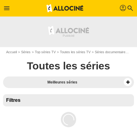
profil
menu
search
Accueil
Séries
Top séries TV
Toutes les séries TV
Séries documentaire
Séri
Toutes les séries
Meilleures séries
Filtres