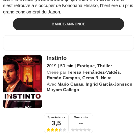
s'est retrouvé à s'occuper de Konohana Hinako, l'héritière du plus
grand conglomérat du Japon.
BANDE-ANNONCE
Instinto
2019
|
50 min
|
Erotique
,
Thriller
Créée par
Teresa Fernández-Valdés
,
Ramón Campos
,
Gema R. Neira
Avec
Mario Casas
,
Ingrid García-Jonsson
,
Miryam Gallego
Spectateurs
Mes amis
3,5
--