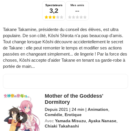
Spectateurs
Mes amis
3,2
--
Takane Takamine, présidente du conseil des élèves, est ultra
populaire. De son côté, Kôshi Shirota n'a pas beaucoup d'amis.
Tout change lorsque Kôshi découvre accidentellement le secret
de Takane : elle peut remonter le temps et modifier ses actions
passées en changeant simplement... de lingerie ! Par la force des
choses, Kôshi accepte d'aider Takane en tenant sa garde-robe à
portée de main...
Mother of the Goddess'
Dormitory
Depuis 2021
|
24 min
|
Animation
,
Comédie
,
Erotique
Avec
Yamada Misuzu
,
Ayaka Nanase
,
Chiaki Takahashi