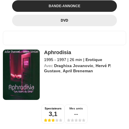
BANDE-ANNONCE
DVD
Aphrodisia
1995 - 1997
|
26 min
|
Erotique
Avec
Draghixa Jovanovic
,
Hervé P.
Gustave
,
April Breneman
Spectateurs
Mes amis
3,1
--