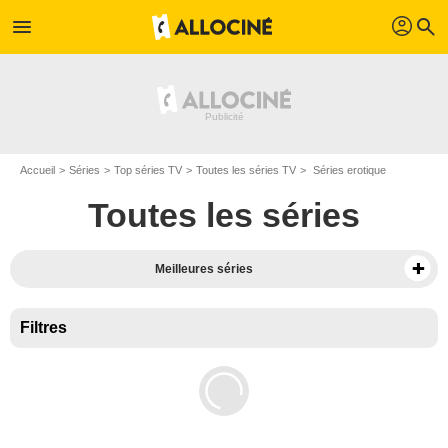
profil
menu
search
Accueil
Séries
Top séries TV
Toutes les séries TV
Séries erotique
Toutes les séries
Meilleures séries
Filtres