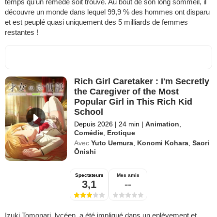
temps qu'un remède soit trouvé. Au bout de son long sommeil, il
découvre un monde dans lequel 99,9 % des hommes ont disparu
et est peuplé quasi uniquement des 5 milliards de femmes
restantes !
Rich Girl Caretaker : I'm Secretly
the Caregiver of the Most
Popular Girl in This Rich Kid
School
Depuis 2026
|
24 min
|
Animation
,
Comédie
,
Erotique
Avec
Yuto Uemura
,
Konomi Kohara
,
Saori
Ōnishi
Spectateurs
Mes amis
3,1
--
Izuki Tomonari, lycéen, a été impliqué dans un enlèvement et