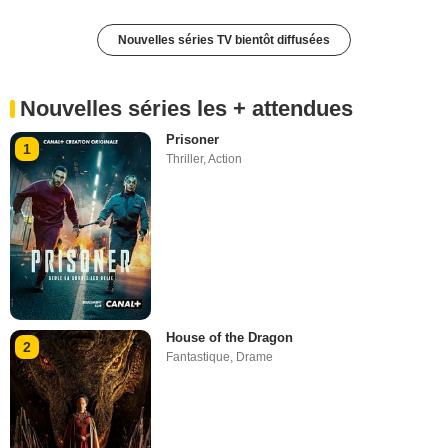
Nouvelles séries TV bientôt diffusées
Nouvelles séries les + attendues
Prisoner
1
Thriller
,
Action
House of the Dragon
2
Fantastique
,
Drame