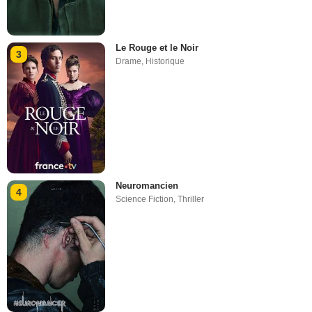
Le Rouge et le Noir
3
Drame
,
Historique
Neuromancien
4
Science Fiction
,
Thriller