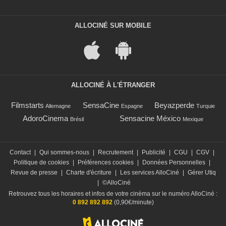
ALLOCINÉ SUR MOBILE
ALLOCINÉ À L'ÉTRANGER
Filmstarts
SensaCine
Beyazperde
Allemagne
Espagne
Turquie
AdoroCinema
Sensacine México
Brésil
Mexique
Contact
|
Qui sommes-nous
|
Recrutement
|
Publicité
|
CGU
|
CGV
|
Politique de cookies
|
Préférences cookies
|
Données Personnelles
|
Revue de presse
|
Charte d'écriture
|
Les services AlloCiné
|
Gérer Utiq
|
©AlloCiné
Retrouvez tous les horaires et infos de votre cinéma sur le numéro AlloCiné :
0 892 892 892
(0,90€/minute)