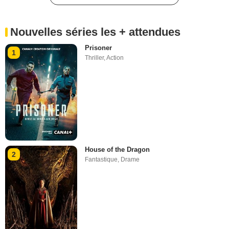
Nouvelles séries les + attendues
Prisoner
1
Thriller
,
Action
House of the Dragon
2
Fantastique
,
Drame