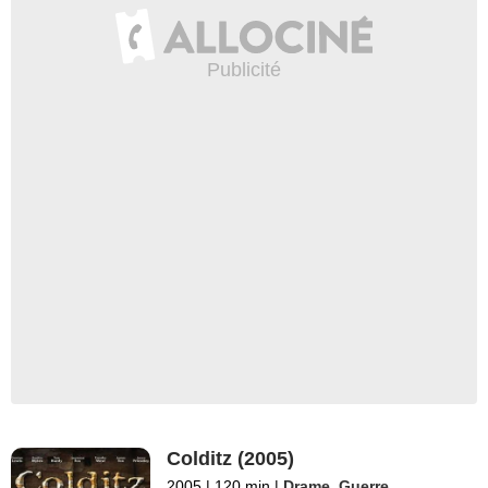
Colditz (2005)
2005
|
120 min
|
Drame
,
Guerre