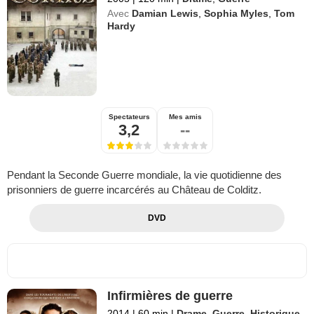
Avec
Damian Lewis
,
Sophia Myles
,
Tom
Hardy
Spectateurs
Mes amis
3,2
--
Pendant la Seconde Guerre mondiale, la vie quotidienne des
prisonniers de guerre incarcérés au Château de Colditz.
DVD
Infirmières de guerre
2014
|
60 min
|
Drame
,
Guerre
,
Historique
,