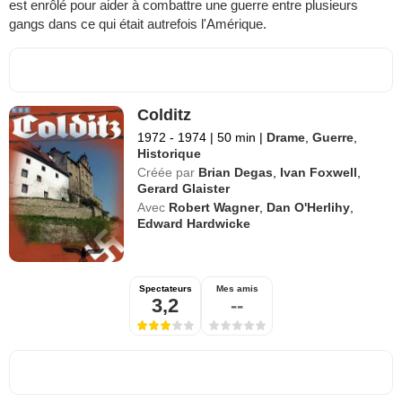
est enrôlé pour aider à combattre une guerre entre plusieurs
gangs dans ce qui était autrefois l'Amérique.
Colditz
1972 - 1974
|
50 min
|
Drame
,
Guerre
,
Historique
Créée par
Brian Degas
,
Ivan Foxwell
,
Gerard Glaister
Avec
Robert Wagner
,
Dan O'Herlihy
,
Edward Hardwicke
Spectateurs
Mes amis
3,2
--