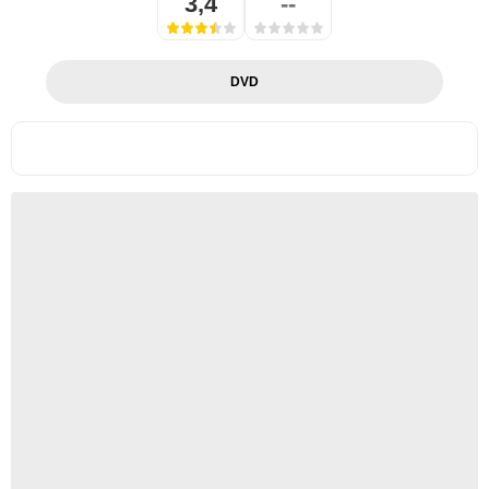
3,4
--
DVD