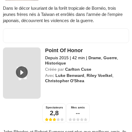
Dans le décor luxuriant de la forêt tropicale de Bornéo, trois
jeunes frères nés à Taïwan et enrôlés dans l’armée de l’empire
japonais, découvrent les violences de la guerre.
Point Of Honor
Depuis 2015
|
42 min
|
Drame
,
Guerre
,
Historique
Créée par
Carlton Cuse
Avec
Luke Benward
,
Riley Voelkel
,
Christopher O'Shea
Spectateurs
Mes amis
2,8
--
John Rhodes et Robert Sumner sont plus que meilleurs amis, ils