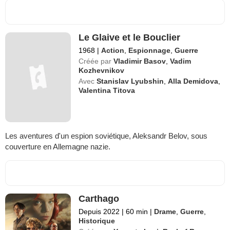
Le Glaive et le Bouclier
1968
|
Action
,
Espionnage
,
Guerre
Créée par
Vladimir Basov
,
Vadim
Kozhevnikov
Avec
Stanislav Lyubshin
,
Alla Demidova
,
Valentina Titova
Les aventures d'un espion soviétique, Aleksandr Belov, sous
couverture en Allemagne nazie.
Carthago
Depuis 2022
|
60 min
|
Drame
,
Guerre
,
Historique