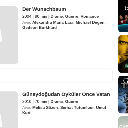
Der Wunschbaum
2004
|
90 min
|
Drame
,
Guerre
,
Romance
Avec
Alexandra Maria Lara
,
Michael Degen
,
Gedeon Burkhard
Güneydoğudan Öyküler Önce Vatan
2010
|
70 min
|
Drame
,
Guerre
Avec
Melisa Sözen
,
Serhat Tutumluer
,
Umut
Kurt