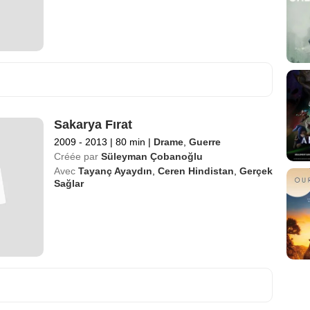
Sakarya Fırat
2009 - 2013
|
80 min
|
Drame
,
Guerre
Créée par
Süleyman Çobanoğlu
Avec
Tayanç Ayaydın
,
Ceren Hindistan
,
Gerçek
Sağlar