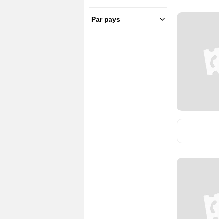
Par pays
France
(18)
U.S.A.
(65)
Allemagne
(11)
Allemagne de l'Est
(2)
Allemagne de l'Ouest
(1)
Australie
(4)
Belgique
(2)
Canada
(1)
Corée du Sud
(1)
Espagne
(1)
Finlande
(1)
Grande-Bretagne
(26)
Inde
(1)
Israël
(4)