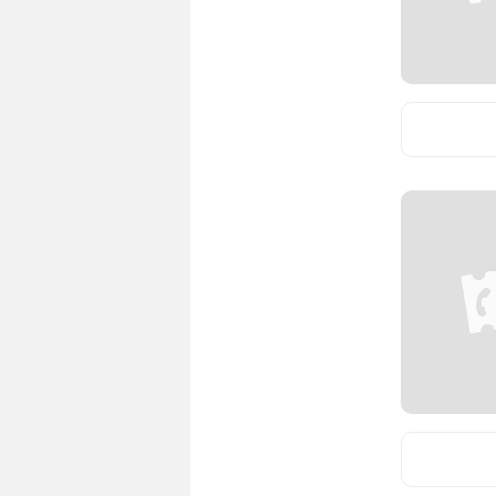
Italie
(1)
Japon
(6)
Norvège
(2)
Pologne
(5)
Serbie
(1)
Suède
(2)
Taïwan
(1)
Turquie
(3)
Ukraine
(1)
URSS
(1)
Uruguay
(1)
Yougoslavie
(1)