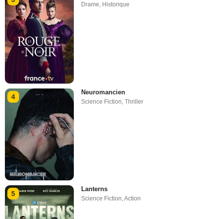
Drame
,
Historique
Neuromancien
4
Science Fiction
,
Thriller
Lanterns
5
Science Fiction
,
Action