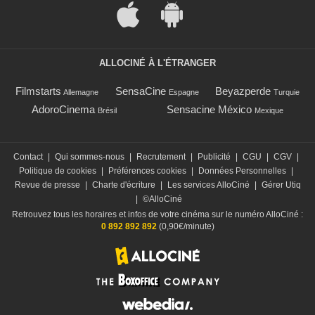
ALLOCINÉ À L'ÉTRANGER
Filmstarts
SensaCine
Beyazperde
Allemagne
Espagne
Turquie
AdoroCinema
Sensacine México
Brésil
Mexique
Contact
|
Qui sommes-nous
|
Recrutement
|
Publicité
|
CGU
|
CGV
|
Politique de cookies
|
Préférences cookies
|
Données Personnelles
|
Revue de presse
|
Charte d'écriture
|
Les services AlloCiné
|
Gérer Utiq
|
©AlloCiné
Retrouvez tous les horaires et infos de votre cinéma sur le numéro AlloCiné :
0 892 892 892
(0,90€/minute)