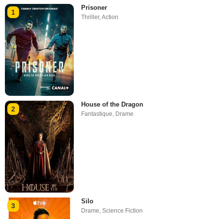
Prisoner
1
Thriller
,
Action
House of the Dragon
2
Fantastique
,
Drame
Silo
3
Drame
,
Science Fiction