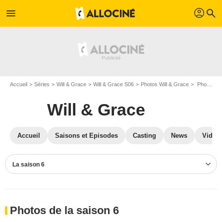
profil
menu
search
Accueil
Séries
Will & Grace
Will & Grace S06
Photos Will & Grace
Photos Will & Grace S06
Will & Grace
Accueil
Saisons et Episodes
Casting
News
Vidéo
La saison 6
Photos de la saison 6