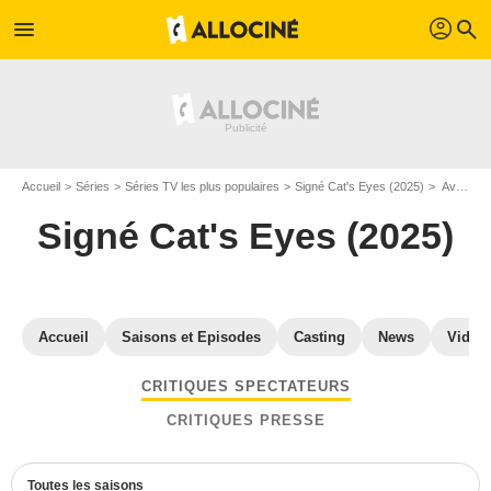
profil
menu
search
Accueil
Séries
Séries TV les plus populaires
Signé Cat's Eyes (2025)
Avis Signé Cat's Eyes (2025)
Signé Cat's Eyes (2025)
Accueil
Saisons et Episodes
Casting
News
Vidéo
CRITIQUES SPECTATEURS
CRITIQUES PRESSE
Toutes les saisons