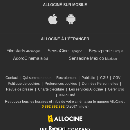
ALLOCINÉ SUR MOBILE
ALLOCINÉ À L'ÉTRANGER
Filmstarts
SensaCine
Beyazperde
Allemagne
Espagne
Turquie
AdoroCinema
Sensacine México
Brésil
Mexique
Contact
|
Qui sommes-nous
|
Recrutement
|
Publicité
|
CGU
|
CGV
|
Politique de cookies
|
Préférences cookies
|
Données Personnelles
|
Revue de presse
|
Charte d'écriture
|
Les services AlloCiné
|
Gérer Utiq
|
©AlloCiné
Retrouvez tous les horaires et infos de votre cinéma sur le numéro AlloCiné :
0 892 892 892
(0,90€/minute)