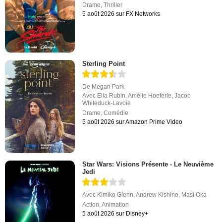
Drame
,
Thriller
5 août 2026 sur FX Networks
Sterling Point
De
Megan Park
Avec
Ella Rubin
,
Amélie Hoeferle
,
Jacob
Whiteduck-Lavoie
Drame
,
Comédie
5 août 2026 sur Amazon Prime Video
Star Wars: Visions Présente - Le Neuvième
Jedi
Avec
Kimiko Glenn
,
Andrew Kishino
,
Masi Oka
Action
,
Animation
5 août 2026 sur Disney+