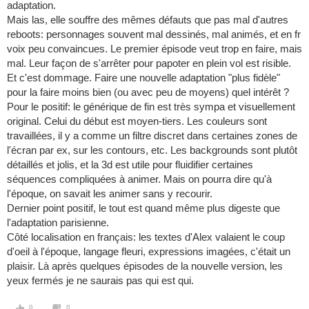
adaptation.
Mais las, elle souffre des mêmes défauts que pas mal d'autres
reboots: personnages souvent mal dessinés, mal animés, et en fr
voix peu convaincues. Le premier épisode veut trop en faire, mais
mal. Leur façon de s'arrêter pour papoter en plein vol est risible.
Et c'est dommage. Faire une nouvelle adaptation "plus fidèle"
pour la faire moins bien (ou avec peu de moyens) quel intérêt ?
Pour le positif: le générique de fin est très sympa et visuellement
original. Celui du début est moyen-tiers. Les couleurs sont
travaillées, il y a comme un filtre discret dans certaines zones de
l'écran par ex, sur les contours, etc. Les backgrounds sont plutôt
détaillés et jolis, et la 3d est utile pour fluidifier certaines
séquences compliquées à animer. Mais on pourra dire qu'à
l'époque, on savait les animer sans y recourir.
Dernier point positif, le tout est quand même plus digeste que
l'adaptation parisienne.
Côté localisation en français: les textes d'Alex valaient le coup
d'oeil à l'époque, langage fleuri, expressions imagées, c'était un
plaisir. Là après quelques épisodes de la nouvelle version, les
yeux fermés je ne saurais pas qui est qui.
0
0