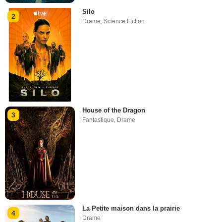
Silo
2
Drame
,
Science Fiction
House of the Dragon
3
Fantastique
,
Drame
La Petite maison dans la prairie
4
Drame