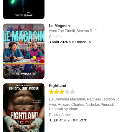
Le Magasin
Avec
Zoé Pinelli
,
Siméon Ruff
Comédie
3 août 2026 sur France.TV
Fightland
De
Damione Macedon
,
Raphael Jackson Jr.
Avec
Howard Charles
,
Nicholas Pinnock
,
Deborah Ayorinde
Drame
,
Action
31 juillet 2026 sur Starz