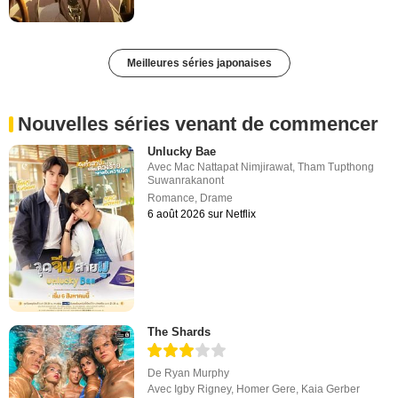
Meilleures séries japonaises
Nouvelles séries venant de commencer
Unlucky Bae
Avec
Mac Nattapat Nimjirawat
,
Tham Tupthong
Suwanrakanont
Romance
,
Drame
6 août 2026 sur Netflix
The Shards
De
Ryan Murphy
Avec
Igby Rigney
,
Homer Gere
,
Kaia Gerber