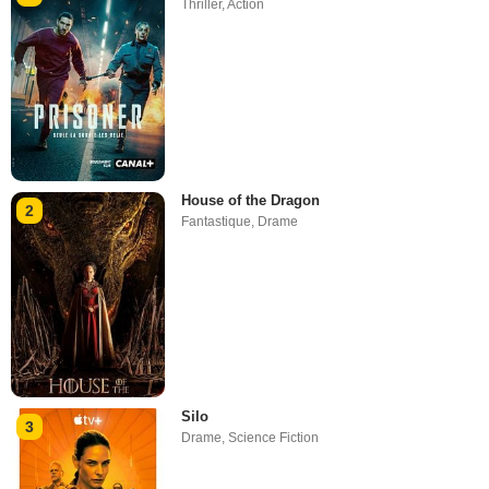
Thriller
,
Action
House of the Dragon
2
Fantastique
,
Drame
Silo
3
Drame
,
Science Fiction