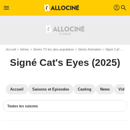
profil
menu
search
Accueil
Séries
Séries TV les plus populaires
Séries Animation
Signé Cat's Eyes (2025)
Signé Cat's Eyes (2025)
Accueil
Saisons et Episodes
Casting
News
Vidéo
Toutes les saisons