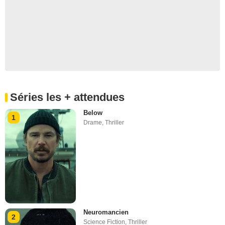
Séries les + attendues
Below
1
Drame
,
Thriller
Neuromancien
2
Science Fiction
,
Thriller