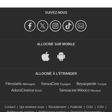
SUIVEZ-NOUS
ALLOCINÉ SUR MOBILE
ALLOCINÉ À L'ÉTRANGER
Filmstarts
SensaCine
Beyazperde
Allemagne
Espagne
Turquie
AdoroCinema
Sensacine México
Brésil
Mexique
Contact
|
Qui sommes-nous
|
Recrutement
|
Publicité
|
CGU
|
CGV
|
Politique de cookies
|
Préférences cookies
|
Données Personnelles
|