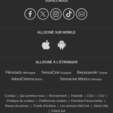
SUIVEZ-NOUS
ALLOCINÉ SUR MOBILE
ALLOCINÉ À L'ÉTRANGER
Filmstarts
SensaCine
Beyazperde
Allemagne
Espagne
Turquie
AdoroCinema
Sensacine México
Brésil
Mexique
Contact
|
Qui sommes-nous
|
Recrutement
|
Publicité
|
CGU
|
CGV
|
Politique de cookies
|
Préférences cookies
|
Données Personnelles
|
Revue de presse
|
Charte d'écriture
|
Les services AlloCiné
|
Gérer Utiq
|
©AlloCiné