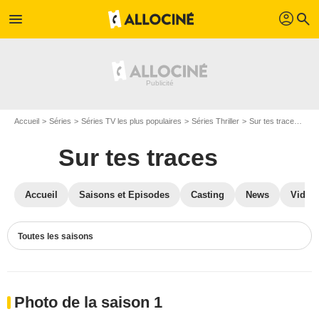
profil
menu
search
Accueil
Séries
Séries TV les plus populaires
Séries Thriller
Sur tes traces
Ph
Sur tes traces
Accueil
Saisons et Episodes
Casting
News
Vidéo
Toutes les saisons
Photo de la saison 1