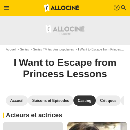
profil
menu
search
Accueil
Séries
Séries TV les plus populaires
I Want to Escape from Princess Lessons
I Want to Escape from
Princess Lessons
Accueil
Saisons et Episodes
Casting
Critiques
St
Acteurs et actrices