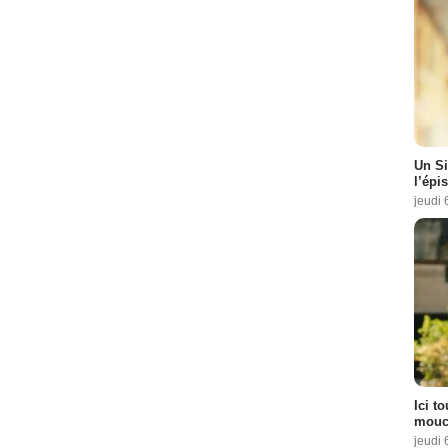
Un Si
l’épi
jeudi 
Ici t
mouch
jeudi 