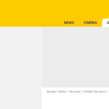
NEWS
CINÉMA
S
Accueil
Séries
Six zeros
Posters Six zeros