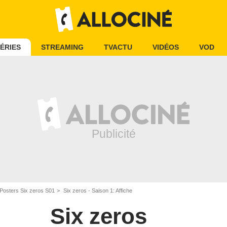
ÉRIES
STREAMING
TVACTU
VIDÉOS
VOD
Posters Six zeros S01
Six zeros - Saison 1: Affiche
Six zeros