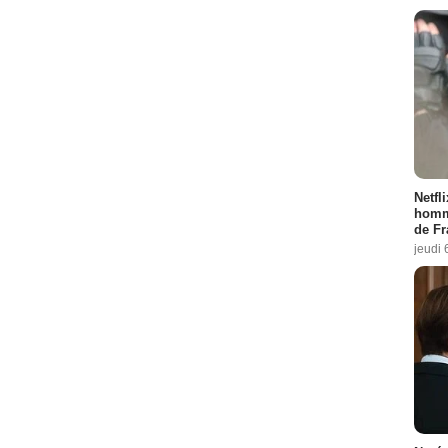
Netfl
homma
de Fr
jeudi 