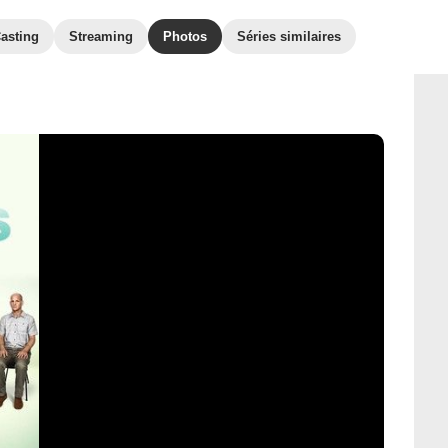
asting
Streaming
Photos
Séries similaires