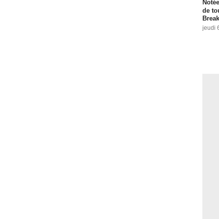
Notée
de to
Break
jeudi 