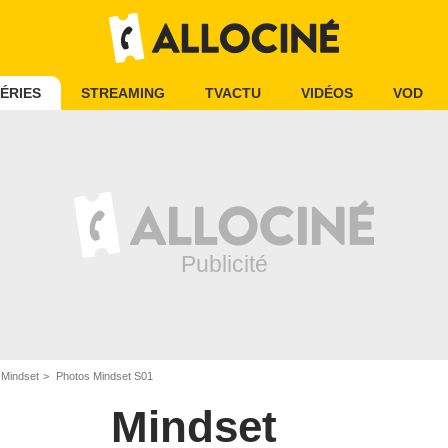
ÉRIES
STREAMING
TVACTU
VIDÉOS
VOD
 Mindset
Photos Mindset S01
Mindset