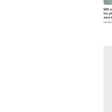
600 m
les p
sera-
vendr