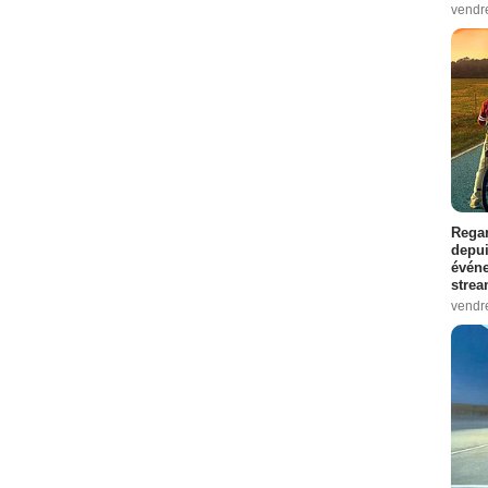
vendr
Regar
depui
événe
strea
vendr