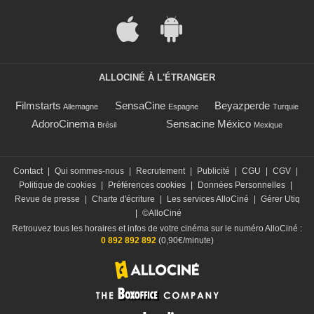
ALLOCINÉ À L'ÉTRANGER
Filmstarts
SensaCine
Beyazperde
Allemagne
Espagne
Turquie
AdoroCinema
Sensacine México
Brésil
Mexique
Contact
|
Qui sommes-nous
|
Recrutement
|
Publicité
|
CGU
|
CGV
|
Politique de cookies
|
Préférences cookies
|
Données Personnelles
|
Revue de presse
|
Charte d'écriture
|
Les services AlloCiné
|
Gérer Utiq
|
©AlloCiné
Retrouvez tous les horaires et infos de votre cinéma sur le numéro AlloCiné :
0 892 892 892
(0,90€/minute)