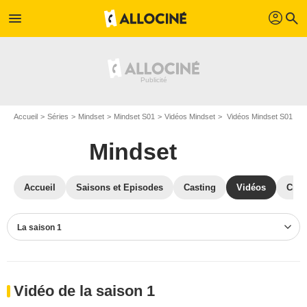
profil
menu
search
Accueil
Séries
Mindset
Mindset S01
Vidéos Mindset
Vidéos Mindset S01
Mindset
Accueil
Saisons et Episodes
Casting
Vidéos
Crit
La saison 1
Vidéo de la saison 1