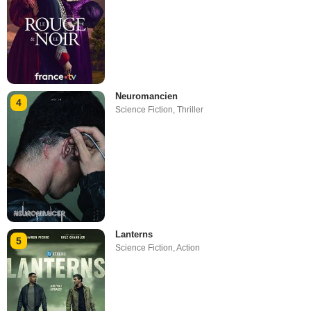
Neuromancien
4
Science Fiction
,
Thriller
Lanterns
5
Science Fiction
,
Action