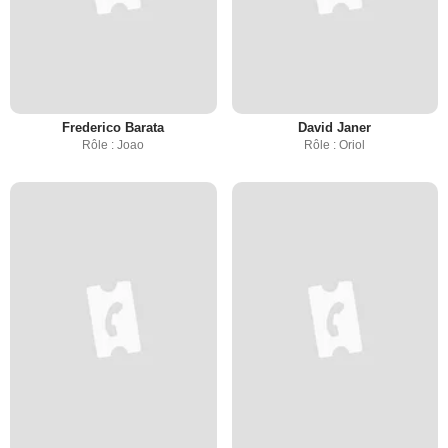
Frederico Barata
David Janer
Rôle : Joao
Rôle : Oriol