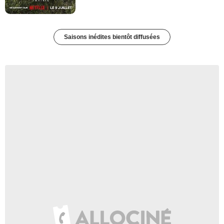
Saisons inédites bientôt diffusées