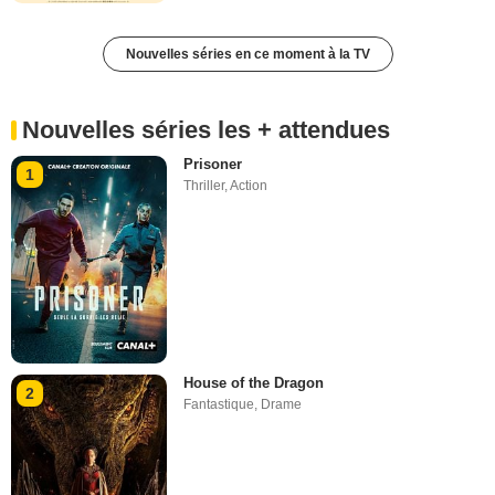
Nouvelles séries en ce moment à la TV
Nouvelles séries les + attendues
Prisoner
1
Thriller
,
Action
House of the Dragon
2
Fantastique
,
Drame