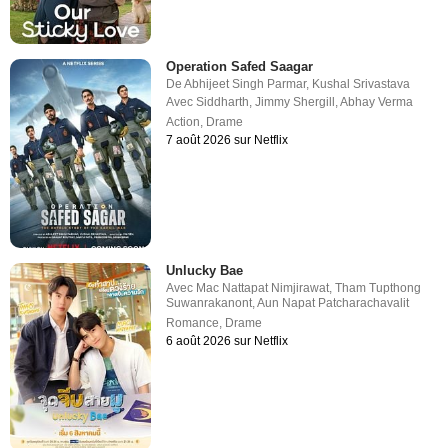
Operation Safed Saagar
De
Abhijeet Singh Parmar
,
Kushal Srivastava
Avec
Siddharth
,
Jimmy Shergill
,
Abhay Verma
Action
,
Drame
7 août 2026 sur Netflix
Unlucky Bae
Avec
Mac Nattapat Nimjirawat
,
Tham Tupthong
Suwanrakanont
,
Aun Napat Patcharachavalit
Romance
,
Drame
6 août 2026 sur Netflix