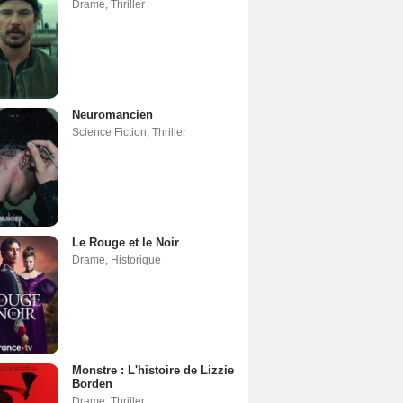
Drame
,
Thriller
Neuromancien
Science Fiction
,
Thriller
Le Rouge et le Noir
Drame
,
Historique
Monstre : L'histoire de Lizzie
Borden
Drame
,
Thriller