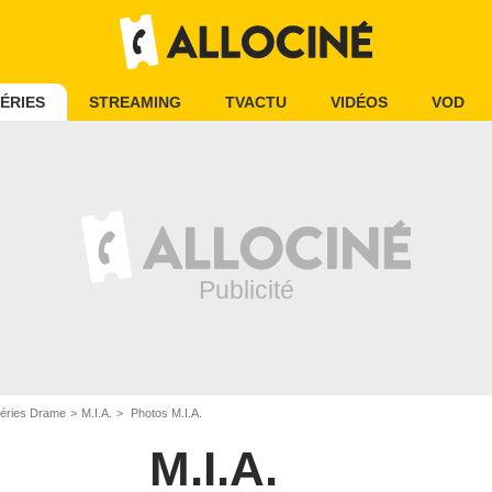
ÉRIES
STREAMING
TVACTU
VIDÉOS
VOD
éries Drame
M.I.A.
Photos M.I.A.
M.I.A.