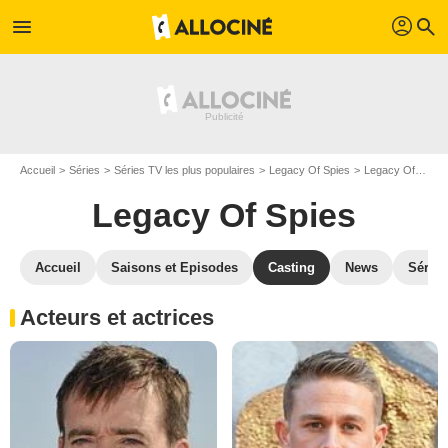
profil
menu
search
Accueil
Séries
Séries TV les plus populaires
Legacy Of Spies
Legacy Of Spies S01
Legacy Of Spies
Accueil
Saisons et Episodes
Casting
News
Séries
Acteurs et actrices