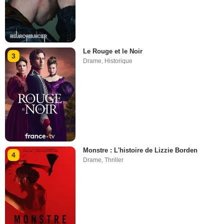
Le Rouge et le Noir
3
Drame
,
Historique
Monstre : L'histoire de Lizzie Borden
4
Drame
,
Thriller