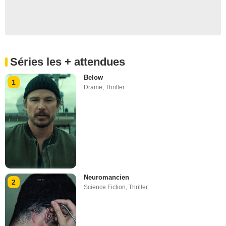
Séries les + attendues
Below
1
Drame
,
Thriller
Neuromancien
2
Science Fiction
,
Thriller