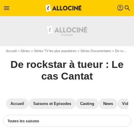
profil
menu
search
Accueil
Séries
Séries TV les plus populaires
Séries Documentaire
De rockstar à tueur : Le cas Cantat
De rockstar à tueur : Le
cas Cantat
Accueil
Saisons et Episodes
Casting
News
Vidéo
Toutes les saisons