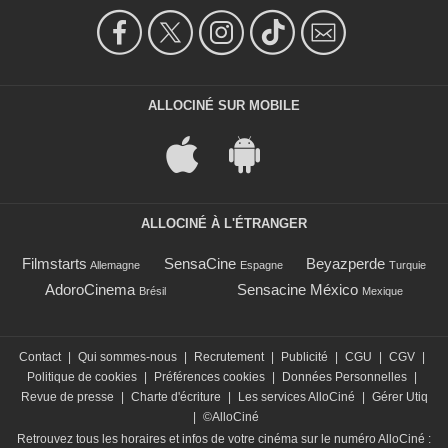
ALLOCINÉ SUR MOBILE
ALLOCINÉ À L'ÉTRANGER
Filmstarts
SensaCine
Beyazperde
Allemagne
Espagne
Turquie
AdoroCinema
Sensacine México
Brésil
Mexique
Contact
|
Qui sommes-nous
|
Recrutement
|
Publicité
|
CGU
|
CGV
|
Politique de cookies
|
Préférences cookies
|
Données Personnelles
|
Revue de presse
|
Charte d'écriture
|
Les services AlloCiné
|
Gérer Utiq
|
©AlloCiné
Retrouvez tous les horaires et infos de votre cinéma sur le numéro AlloCiné :