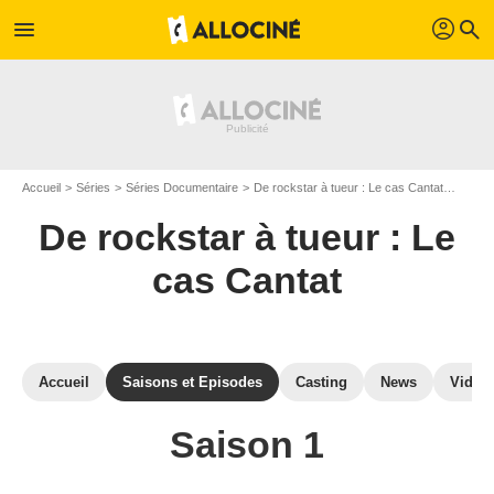
profil
menu
search
Accueil
Séries
Séries Documentaire
De rockstar à tueur : Le cas Cantat
De roc
De rockstar à tueur : Le
cas Cantat
Accueil
Saisons et Episodes
Casting
News
Vidéo
Saison 1