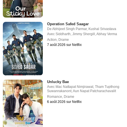
Operation Safed Saagar
De
Abhijeet Singh Parmar
,
Kushal Srivastava
Avec
Siddharth
,
Jimmy Shergill
,
Abhay Verma
Action
,
Drame
7 août 2026 sur Netflix
Unlucky Bae
Avec
Mac Nattapat Nimjirawat
,
Tham Tupthong
Suwanrakanont
,
Aun Napat Patcharachavalit
Romance
,
Drame
6 août 2026 sur Netflix