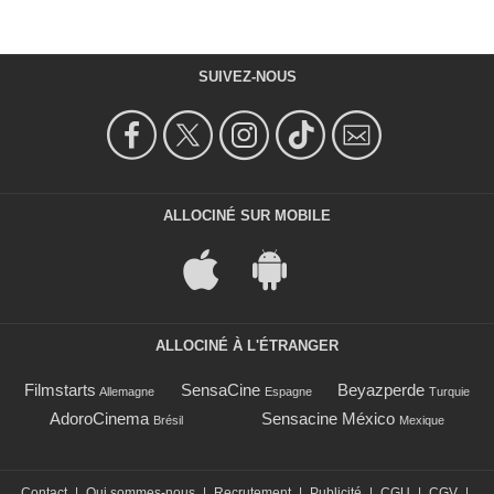
SUIVEZ-NOUS
ALLOCINÉ SUR MOBILE
ALLOCINÉ À L'ÉTRANGER
Filmstarts
SensaCine
Beyazperde
Allemagne
Espagne
Turquie
AdoroCinema
Sensacine México
Brésil
Mexique
Contact
|
Qui sommes-nous
|
Recrutement
|
Publicité
|
CGU
|
CGV
|