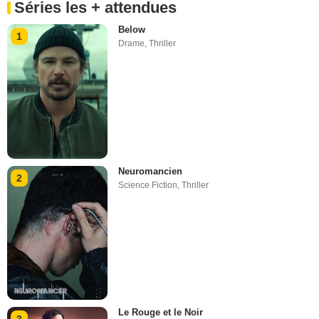
Séries les + attendues
Below
1
Drame
,
Thriller
Neuromancien
2
Science Fiction
,
Thriller
Le Rouge et le Noir