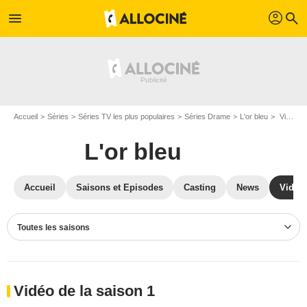
profil
menu
search
Accueil
Séries
Séries TV les plus populaires
Séries Drame
L'or bleu
Vidéos L'or bleu
L'or bleu
Accueil
Saisons et Episodes
Casting
News
Vidéo
Toutes les saisons
Vidéo de la saison 1