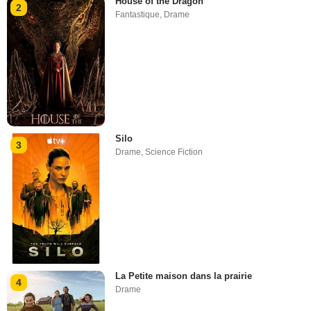
House of the Dragon
2
Fantastique
,
Drame
Silo
3
Drame
,
Science Fiction
La Petite maison dans la prairie
4
Drame