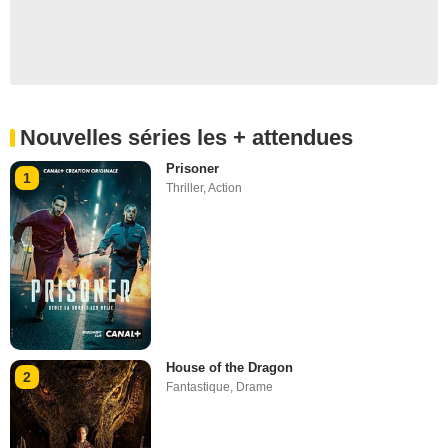
Nouvelles séries les + attendues
Prisoner
1
Thriller
,
Action
House of the Dragon
2
Fantastique
,
Drame