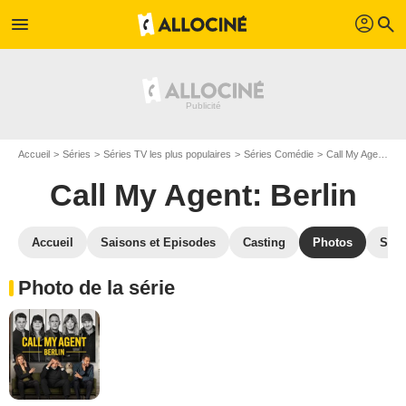
profil
menu
search
Accueil
Séries
Séries TV les plus populaires
Séries Comédie
Call My Agent: Berlin
Call My Agent: Berlin
Accueil
Saisons et Episodes
Casting
Photos
Séri
Photo de la série