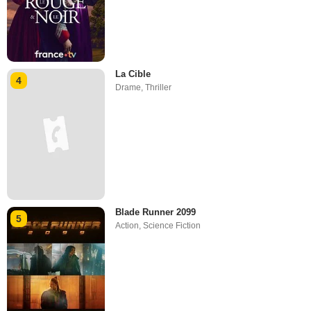
La Cible
4
Drame
,
Thriller
Blade Runner 2099
5
Action
,
Science Fiction