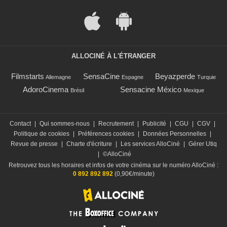
ALLOCINÉ À L'ÉTRANGER
Filmstarts
SensaCine
Beyazperde
Allemagne
Espagne
Turquie
AdoroCinema
Sensacine México
Brésil
Mexique
Contact
|
Qui sommes-nous
|
Recrutement
|
Publicité
|
CGU
|
CGV
|
Politique de cookies
|
Préférences cookies
|
Données Personnelles
|
Revue de presse
|
Charte d'écriture
|
Les services AlloCiné
|
Gérer Utiq
|
©AlloCiné
Retrouvez tous les horaires et infos de votre cinéma sur le numéro AlloCiné :
0 892 892 892
(0,90€/minute)