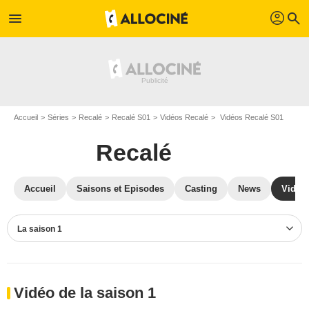
profil
menu
search
Accueil
Séries
Recalé
Recalé S01
Vidéos Recalé
Vidéos Recalé S01
Recalé
Accueil
Saisons et Episodes
Casting
News
Vidéo
La saison 1
Vidéo de la saison 1