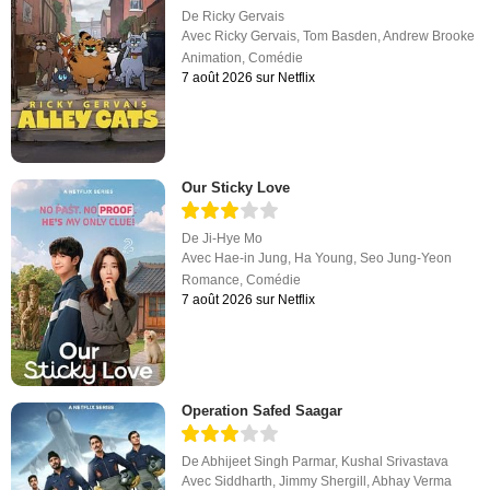
De
Ricky Gervais
Avec
Ricky Gervais
,
Tom Basden
,
Andrew Brooke
Animation
,
Comédie
7 août 2026 sur Netflix
Our Sticky Love
De
Ji-Hye Mo
Avec
Hae-in Jung
,
Ha Young
,
Seo Jung-Yeon
Romance
,
Comédie
7 août 2026 sur Netflix
Operation Safed Saagar
De
Abhijeet Singh Parmar
,
Kushal Srivastava
Avec
Siddharth
,
Jimmy Shergill
,
Abhay Verma