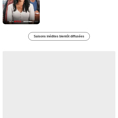
Saisons inédites bientôt diffusées