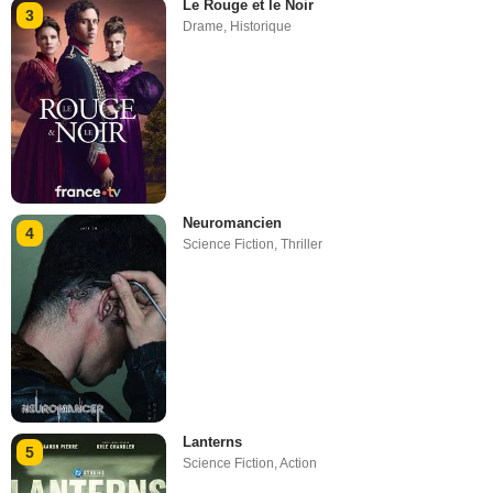
Le Rouge et le Noir
3
Drame
,
Historique
Neuromancien
4
Science Fiction
,
Thriller
Lanterns
5
Science Fiction
,
Action