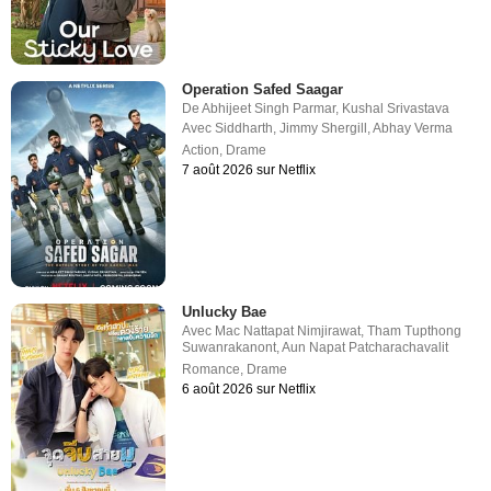
Operation Safed Saagar
De
Abhijeet Singh Parmar
,
Kushal Srivastava
Avec
Siddharth
,
Jimmy Shergill
,
Abhay Verma
Action
,
Drame
7 août 2026 sur Netflix
Unlucky Bae
Avec
Mac Nattapat Nimjirawat
,
Tham Tupthong
Suwanrakanont
,
Aun Napat Patcharachavalit
Romance
,
Drame
6 août 2026 sur Netflix