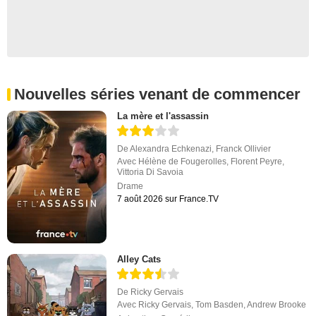
Nouvelles séries venant de commencer
La mère et l'assassin
De
Alexandra Echkenazi
,
Franck Ollivier
Avec
Hélène de Fougerolles
,
Florent Peyre
,
Vittoria Di Savoia
Drame
7 août 2026 sur France.TV
Alley Cats
De
Ricky Gervais
Avec
Ricky Gervais
,
Tom Basden
,
Andrew Brooke