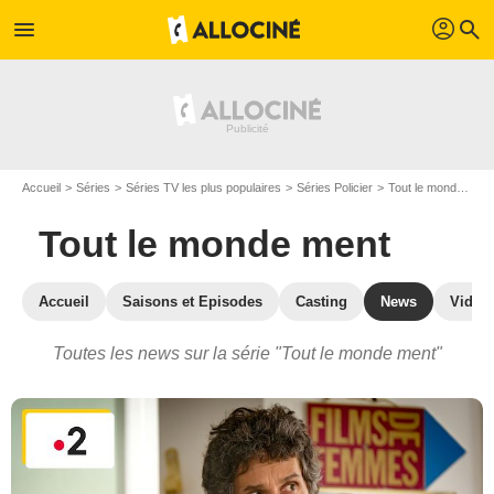
profil
menu
search
Accueil
Séries
Séries TV les plus populaires
Séries Policier
Tout le monde ment
Tout le monde ment
Accueil
Saisons et Episodes
Casting
News
Vidéo
Toutes les news sur la série "Tout le monde ment"