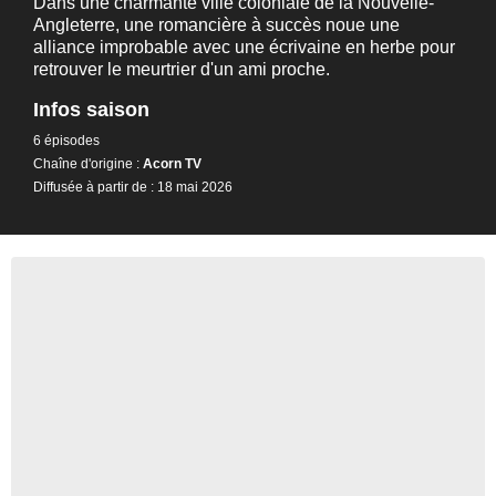
Dans une charmante ville coloniale de la Nouvelle-
Angleterre, une romancière à succès noue une
alliance improbable avec une écrivaine en herbe pour
retrouver le meurtrier d'un ami proche.
Infos saison
6 épisodes
Chaîne d'origine :
Acorn TV
Diffusée à partir de : 18 mai 2026