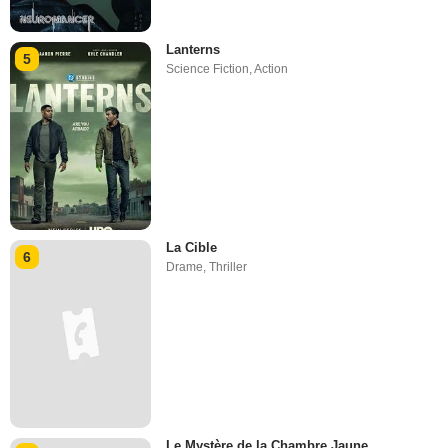
Lanterns
5
Science Fiction
,
Action
La Cible
6
Drame
,
Thriller
Le Mystère de la Chambre Jaune