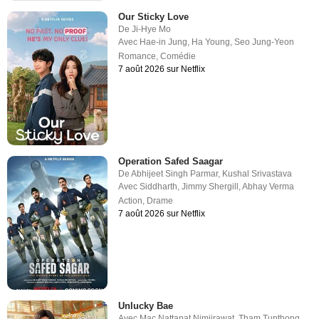
Our Sticky Love
De
Ji-Hye Mo
Avec
Hae-in Jung
,
Ha Young
,
Seo Jung-Yeon
Romance
,
Comédie
7 août 2026 sur Netflix
Operation Safed Saagar
De
Abhijeet Singh Parmar
,
Kushal Srivastava
Avec
Siddharth
,
Jimmy Shergill
,
Abhay Verma
Action
,
Drame
7 août 2026 sur Netflix
Unlucky Bae
Avec
Mac Nattapat Nimjirawat
,
Tham Tupthong