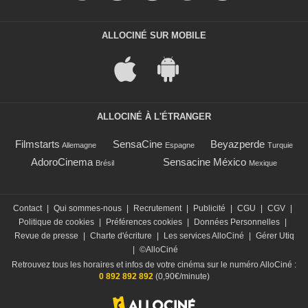
ALLOCINÉ SUR MOBILE
ALLOCINÉ À L'ÉTRANGER
Filmstarts
SensaCine
Beyazperde
Allemagne
Espagne
Turquie
AdoroCinema
Sensacine México
Brésil
Mexique
Contact
|
Qui sommes-nous
|
Recrutement
|
Publicité
|
CGU
|
CGV
|
Politique de cookies
|
Préférences cookies
|
Données Personnelles
|
Revue de presse
|
Charte d'écriture
|
Les services AlloCiné
|
Gérer Utiq
|
©AlloCiné
Retrouvez tous les horaires et infos de votre cinéma sur le numéro AlloCiné :
0 892 892 892
(0,90€/minute)