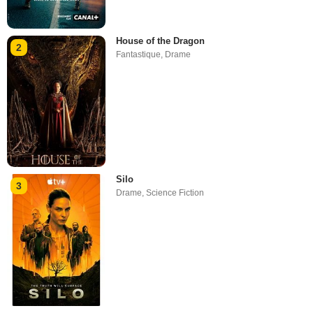
House of the Dragon
2
Fantastique
,
Drame
Silo
3
Drame
,
Science Fiction