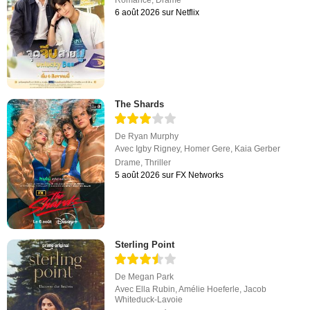
6 août 2026 sur Netflix
The Shards
De
Ryan Murphy
Avec
Igby Rigney
,
Homer Gere
,
Kaia Gerber
Drame
,
Thriller
5 août 2026 sur FX Networks
Sterling Point
De
Megan Park
Avec
Ella Rubin
,
Amélie Hoeferle
,
Jacob
Whiteduck-Lavoie