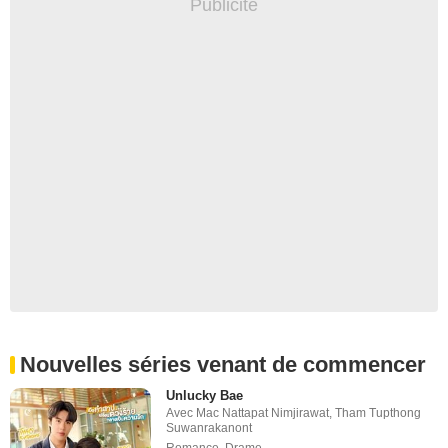
Nouvelles séries venant de commencer
Unlucky Bae
Avec
Mac Nattapat Nimjirawat
,
Tham Tupthong
Suwanrakanont
Romance
,
Drame