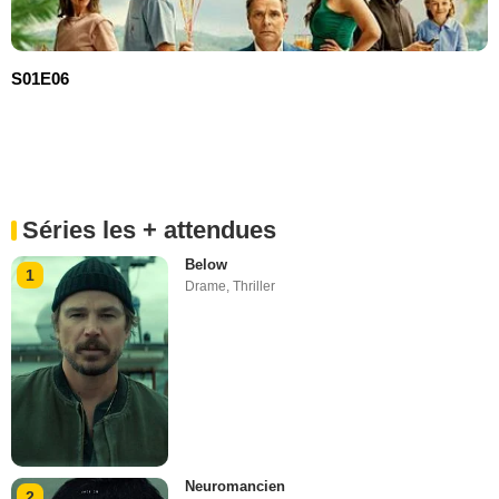
S01E06
Séries les + attendues
Below
1
Drame
,
Thriller
Neuromancien
2