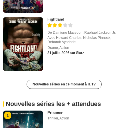
Fightland
De
Damione Macedon
,
Raphael Jackson Jr.
Avec
Howard Charles
,
Nicholas Pinnock
,
Deborah Ayorinde
Drame
,
Action
31 juillet 2026 sur Starz
Nouvelles séries en ce moment à la TV
Nouvelles séries les + attendues
Prisoner
1
Thriller
,
Action