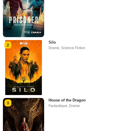
Silo
2
Drame
,
Science Fiction
House of the Dragon
3
Fantastique
,
Drame