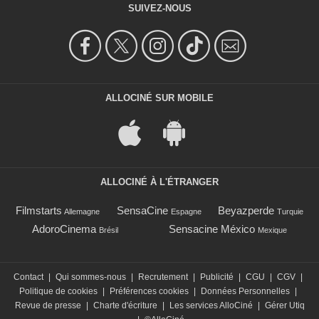
SUIVEZ-NOUS
ALLOCINÉ SUR MOBILE
ALLOCINÉ À L'ÉTRANGER
Filmstarts
SensaCine
Beyazperde
Allemagne
Espagne
Turquie
AdoroCinema
Sensacine México
Brésil
Mexique
Contact
|
Qui sommes-nous
|
Recrutement
|
Publicité
|
CGU
|
CGV
|
Politique de cookies
|
Préférences cookies
|
Données Personnelles
|
Revue de presse
|
Charte d'écriture
|
Les services AlloCiné
|
Gérer Utiq