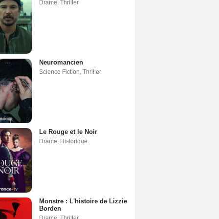
Drame
,
Thriller
Neuromancien
Science Fiction
,
Thriller
Le Rouge et le Noir
Drame
,
Historique
Monstre : L'histoire de Lizzie
Borden
Drame
,
Thriller