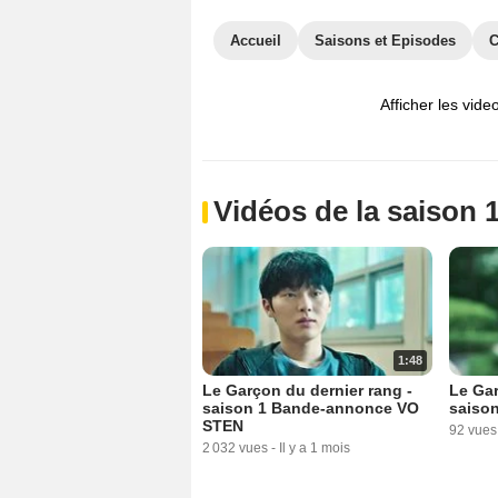
Accueil
Saisons et Episodes
C
Afficher les vide
Vidéos de la saison 
1:48
Le Garçon du dernier rang -
Le Gar
saison 1 Bande-annonce VO
saiso
STEN
92 vues
2 032 vues
-
Il y a 1 mois