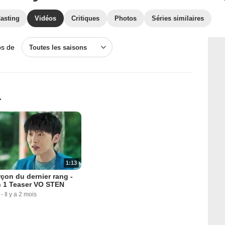
asting
Vidéos
Critiques
Photos
Séries similaires
os de
Toutes les saisons
1
1:13
çon du dernier rang -
n 1 Teaser VO STEN
-
Il y a 2 mois