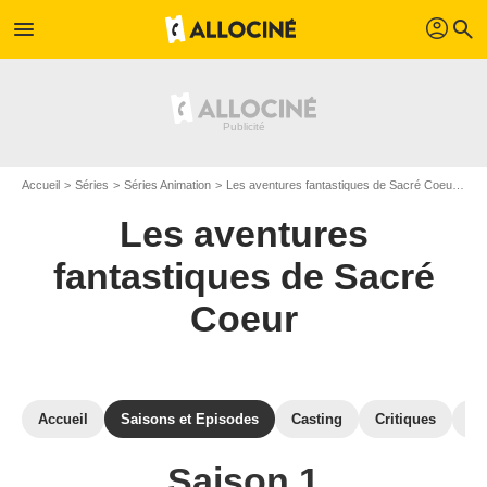
profil
menu
search
Accueil
Séries
Séries Animation
Les aventures fantastiques de Sacré Coeur
Le
Les aventures
fantastiques de Sacré
Coeur
Accueil
Saisons et Episodes
Casting
Critiques
St
Saison 1