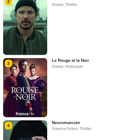
2
Drame
,
Thriller
Le Rouge et le Noir
3
Drame
,
Historique
Neuromancien
4
Science Fiction
,
Thriller