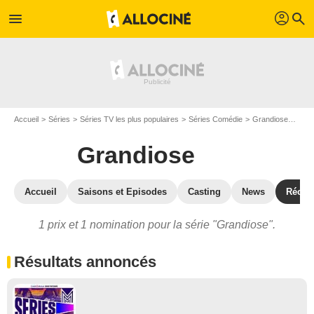
profil
menu
search
Accueil
Séries
Séries TV les plus populaires
Séries Comédie
Grandiose
Gran
Grandiose
Accueil
Saisons et Episodes
Casting
News
Récom
1 prix et 1 nomination pour la série "Grandiose".
Résultats annoncés