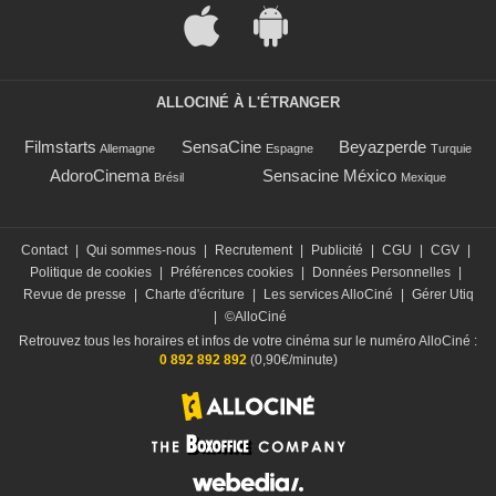
ALLOCINÉ À L'ÉTRANGER
Filmstarts
SensaCine
Beyazperde
Allemagne
Espagne
Turquie
AdoroCinema
Sensacine México
Brésil
Mexique
Contact
|
Qui sommes-nous
|
Recrutement
|
Publicité
|
CGU
|
CGV
|
Politique de cookies
|
Préférences cookies
|
Données Personnelles
|
Revue de presse
|
Charte d'écriture
|
Les services AlloCiné
|
Gérer Utiq
|
©AlloCiné
Retrouvez tous les horaires et infos de votre cinéma sur le numéro AlloCiné :
0 892 892 892
(0,90€/minute)