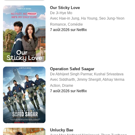
Our Sticky Love
De
Ji-Hye Mo
Avec
Hae-in Jung
,
Ha Young
,
Seo Jung-Yeon
Romance
,
Comédie
7 août 2026 sur Netflix
Operation Safed Saagar
De
Abhijeet Singh Parmar
,
Kushal Srivastava
Avec
Siddharth
,
Jimmy Shergill
,
Abhay Verma
Action
,
Drame
7 août 2026 sur Netflix
Unlucky Bae