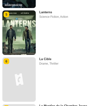
Lanterns
5
Science Fiction
,
Action
La Cible
6
Drame
,
Thriller
Le Mystère de la Chambre Jaune