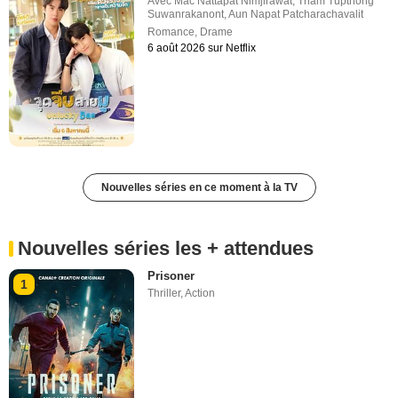
Avec
Mac Nattapat Nimjirawat
,
Tham Tupthong
Suwanrakanont
,
Aun Napat Patcharachavalit
Romance
,
Drame
6 août 2026 sur Netflix
Nouvelles séries en ce moment à la TV
Nouvelles séries les + attendues
Prisoner
1
Thriller
,
Action