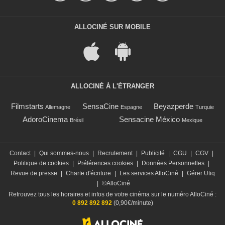
ALLOCINÉ SUR MOBILE
ALLOCINÉ À L'ÉTRANGER
Filmstarts
SensaCine
Beyazperde
Allemagne
Espagne
Turquie
AdoroCinema
Sensacine México
Brésil
Mexique
Contact
|
Qui sommes-nous
|
Recrutement
|
Publicité
|
CGU
|
CGV
|
Politique de cookies
|
Préférences cookies
|
Données Personnelles
|
Revue de presse
|
Charte d'écriture
|
Les services AlloCiné
|
Gérer Utiq
|
©AlloCiné
Retrouvez tous les horaires et infos de votre cinéma sur le numéro AlloCiné :
0 892 892 892
(0,90€/minute)