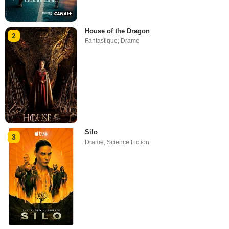
House of the Dragon
2
Fantastique
,
Drame
Silo
3
Drame
,
Science Fiction