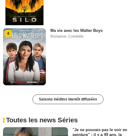
Ma vie avec les Walter Boys
4
Romance
,
Comédie
Saisons inédites bientôt diffusées
Toutes les news Séries
"Je ne pouvais pas le voir en
peinture" : il y a 49 ans, la