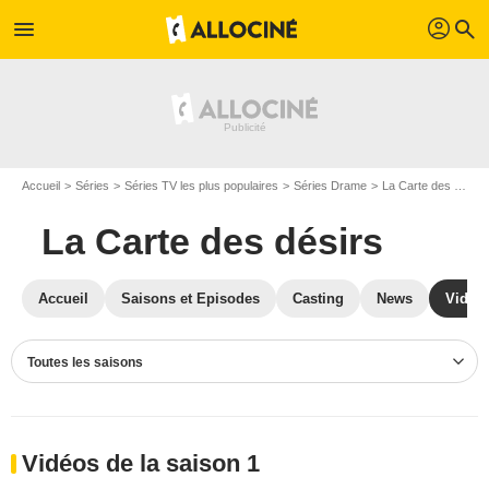
profil
menu
search
Accueil
Séries
Séries TV les plus populaires
Séries Drame
La Carte des désirs
La Carte des désirs
Accueil
Saisons et Episodes
Casting
News
Vidéo
Toutes les saisons
Vidéos de la saison 1